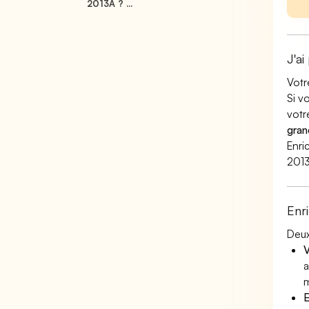
2013A ? ...
J'ai
Votr
Si v
votr
gran
Enri
2013
Enr
Deux
V
a
m
E