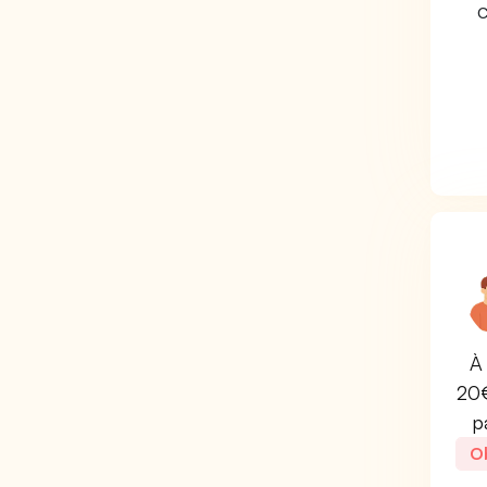
C
À 
20€
p
Ob