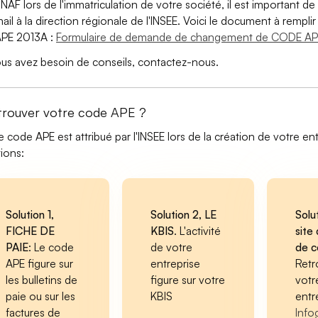
 NAF lors de l'immatriculation de votre société, il est important de 
ail à la direction régionale de l'INSEE. Voici le document à remp
PE 2013A :
Formulaire de demande de changement de CODE AP
ous avez besoin de conseils, contactez-nous.
trouver votre code APE ?
e code APE est attribué par l'INSEE lors de la création de votre ent
tions:
Solution 1,
Solution 2, LE
Solu
FICHE DE
KBIS
. L'activité
site 
PAIE
: Le code
de votre
de 
APE figure sur
entreprise
Retr
les bulletins de
figure sur votre
votr
paie ou sur les
KBIS
entr
factures de
Info