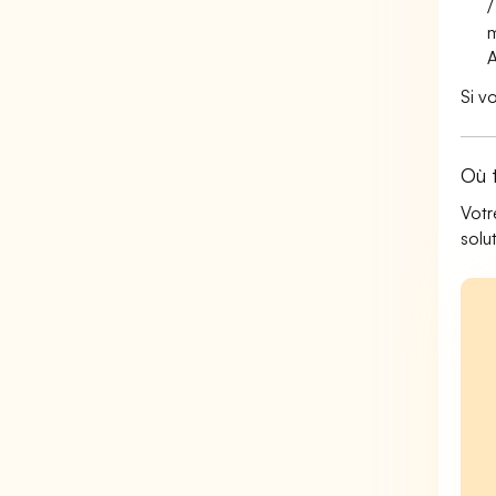
/
m
A
Si v
Où 
Votr
solu