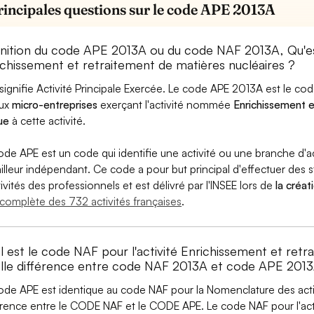
rincipales questions sur le code APE 2013A
inition du code APE 2013A ou du code NAF 2013A, Qu'
ichissement et retraitement de matières nucléaires ?
signifie Activité Principale Exercée. Le code APE 2013A est le c
aux
micro-entreprises
exerçant l'activité nommée
Enrichissement e
ue
à cette activité.
ode APE est un code qui identifie une activité ou une branche d'a
ailleur indépendant. Ce code a pour but principal d'effectuer des st
tivités des professionnels et est délivré par l'INSEE lors de
la créat
e complète des 732 activités françaises
.
l est le code NAF pour l'activité Enrichissement et retr
lle différence entre code NAF 2013A et code APE 2013
ode APE est identique au code NAF pour la Nomenclature des activi
érence entre le CODE NAF et le CODE APE. Le code NAF pour l'acti