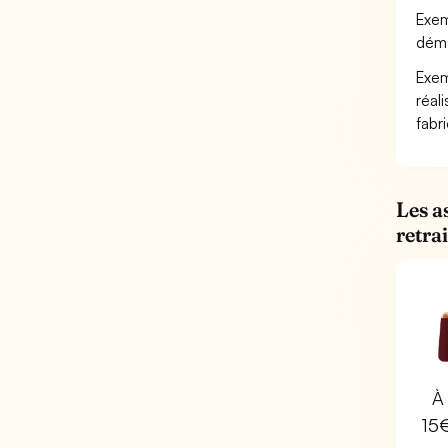
Exem
dém
Exem
réal
fabr
Les a
retra
À 
15