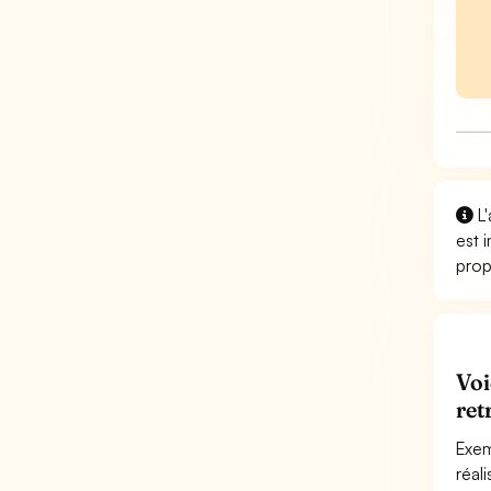
L'
est 
prop
Voi
ret
Exem
réal