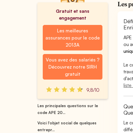
Les p
Gratuit et sans
engagement
Déf
Enr
Les meilleures
APE 
assurances pour le code
ou 
2013A
uniq
Vous avez des salariés ?
Le c
Découvrez notre SIRH
trav
gratuit
d'ac
list
9,8/10
Que
Les principales questions sur le
Que
code APE 20...
Le c
Voici l'objet social de quelques
diff
entrepr...