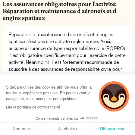
Les assurances obligatoires pour l'activité:
Réparation et maintenance d aéronefs et d
engins spatiaux
Réparation et maintenance d aéronefs et d engins
spatiaux n'est pas une activité réglementée. Ainsi,
aucune assurance de type responsabilité civile (RC PRO)
n'est obligatoire spécifiquement pour l'exercice de cette
activité. Néanmoins, il est
fortement recommandé de
souscrire à des assurances de responsabilité civile
pour
l'activité Réparation et maintenance d aéronefs et d
engins spatiaux. Concernant les assurances obligatoires
SideCare utilise des cookies afin de vous offrir la
pour vos employés (Mutuelle Santé et Prévoyance
meilleure expérience possible. En poursuivant la
Collective), vous devez vous référer à votre convention
navigation, vous acceptez notre politique.
collective.
Lire la politique de confidentialité
Consentements certifiés par
Comparez les produits et assurances les plus
Politique de cookies
Non merci
Je choisis
OK pour moi
pertinents pour l'activité Réparation et