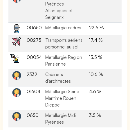
Pyrénées
Atlantiques et
Seignanx
00650
Métallurgie cadres
22.6 %
00275
Transports aériens
17.4 %
personnel au sol
00054
Métallurgie Région
13.5 %
Parisienne
2332
Cabinets
10.6 %
d'architectes
01604
Métallurgie Seine
4.6 %
Maritime Rouen
Dieppe
0650
Métallurgie Midi
3.5 %
Pyrénées