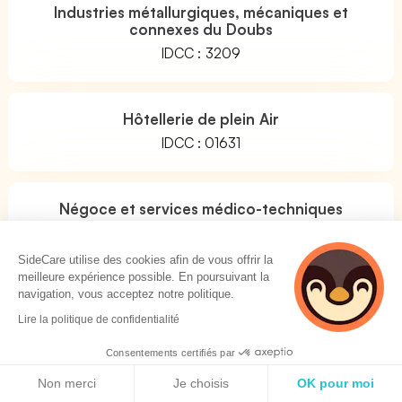
Industries métallurgiques, mécaniques et
connexes du Doubs
IDCC : 3209
Hôtellerie de plein Air
IDCC : 01631
Négoce et services médico-techniques
IDCC : 01982
SideCare utilise des cookies afin de vous offrir la
meilleure expérience possible. En poursuivant la
navigation, vous acceptez notre politique.
Pharmacie d'officine
Lire la politique de confidentialité
IDCC : 01996
Consentements certifiés par
Politique de cookies
Non merci
Je choisis
OK pour moi
Industries transformation volaille