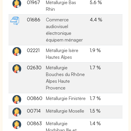
01967
Métallurgie Bas
5.6 %
Rhin
01686
Commerce
4.4 %
audiovisuel
électronique
équipem ménager
02221
Métallurgie Isère
1.9 %
Hautes Alpes
02630
Métallurgie
1.7 %
Bouches du Rhône
Alpes Haute
Provence
00860
Métallurgie Finistère
1.7 %
00714
Métallurgie Moselle
1.5 %
00863
Métallurgie
1.4 %
Morbihan Ille et