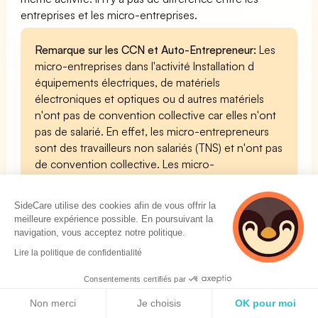
entreprises et les micro-entreprises.
Remarque sur les CCN et Auto-Entrepreneur:
Les
micro-entreprises dans l'activité Installation d
équipements électriques, de matériels
électroniques et optiques ou d autres matériels
n'ont pas de convention collective car elles n'ont
pas de salarié. En effet, les micro-entrepreneurs
sont des travailleurs non salariés (TNS) et n'ont pas
de convention collective. Les micro-
entrepreneurs ne sont donc pas tenus de
respecter les conventions collectives du code APE
SideCare utilise des cookies afin de vous offrir la
3320D
meilleure expérience possible. En poursuivant la
navigation, vous acceptez notre politique.
Lire la politique de confidentialité
Consentements certifiés par
Code APE 3320D Profession libérale
Politique de cookies
Non merci
Je choisis
OK pour moi