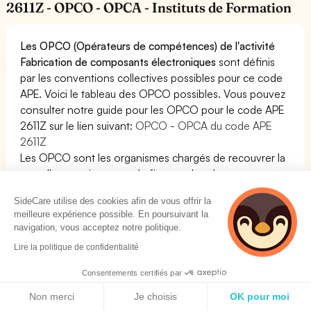
2611Z - OPCO - OPCA - Instituts de Formation
Les OPCO (Opérateurs de compétences) de l'activité
Fabrication de composants électroniques
sont définis
par les conventions collectives possibles pour ce code
APE. Voici le tableau des OPCO possibles. Vous pouvez
consulter notre guide pour les OPCO pour le code APE
2611Z sur le lien suivant:
OPCO - OPCA du code APE
2611Z
Les OPCO sont les organismes chargés de recouvrer la
taxe d'apprentissage et de financer les alternances et
formations de vos salariés.
SideCare utilise des cookies afin de vous offrir la
meilleure expérience possible. En poursuivant la
navigation, vous acceptez notre politique.
Les assurances obligatoires pour l'activité:
Lire la politique de confidentialité
Fabrication de composants électroniques
Consentements certifiés par
Politique de cookies
Fabrication de composants électroniques n'est pas une
Non merci
Je choisis
OK pour moi
activité réglementée. Ainsi, aucune assurance de type