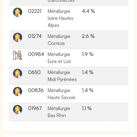
02221
Métallurgie
4.4 %
Isère Hautes
Alpes
01274
Métallurgie
2.6 %
Corrèze
00984
Métallurgie
1.9 %
Eure et Loir
0650
Métallurgie
1.4 %
Midi Pyrénées
00836
Métallurgie
1.4 %
Haute Savoie
01967
Métallurgie
1.1 %
Bas Rhin