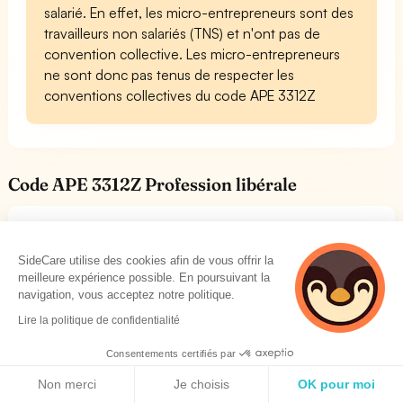
salarié. En effet, les micro-entrepreneurs sont des
travailleurs non salariés (TNS) et n'ont pas de
convention collective. Les micro-entrepreneurs
ne sont donc pas tenus de respecter les
conventions collectives du code APE 3312Z
Code APE 3312Z Profession libérale
On distingue 2 groupes au sein des professions
libérales: les professions libérales réglementées et des
SideCare utilise des cookies afin de vous offrir la
professions libérales non réglementées.
meilleure expérience possible. En poursuivant la
Le code APE 3312Z détermine pour les professions
navigation, vous acceptez notre politique.
libérales la caisse de retraite principalement. En effet,
Lire la politique de confidentialité
pour chaque code APE, un indépendant dépend d'une
Consentements certifiés par
caisse de retraite bien précise en fonction de son code
Politique de cookies
APE.
Non merci
Je choisis
OK pour moi
Voici le lien pour accéder au document des services