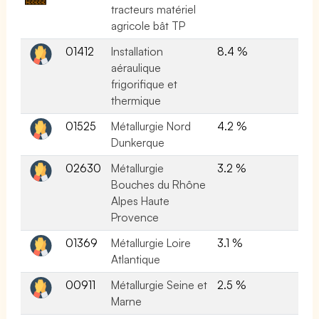
tracteurs matériel
agricole bât TP
01412
Installation
8.4 %
aéraulique
frigorifique et
thermique
01525
Métallurgie Nord
4.2 %
Dunkerque
02630
Métallurgie
3.2 %
Bouches du Rhône
Alpes Haute
Provence
01369
Métallurgie Loire
3.1 %
Atlantique
00911
Métallurgie Seine et
2.5 %
Marne