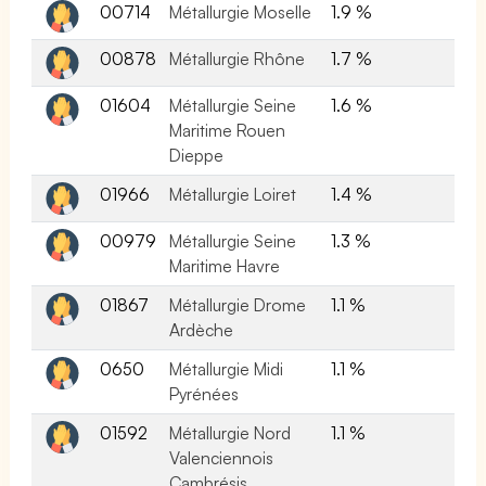
00714
Métallurgie Moselle
1.9 %
00878
Métallurgie Rhône
1.7 %
01604
Métallurgie Seine
1.6 %
Maritime Rouen
Dieppe
01966
Métallurgie Loiret
1.4 %
00979
Métallurgie Seine
1.3 %
Maritime Havre
01867
Métallurgie Drome
1.1 %
Ardèche
0650
Métallurgie Midi
1.1 %
Pyrénées
01592
Métallurgie Nord
1.1 %
Valenciennois
Cambrésis