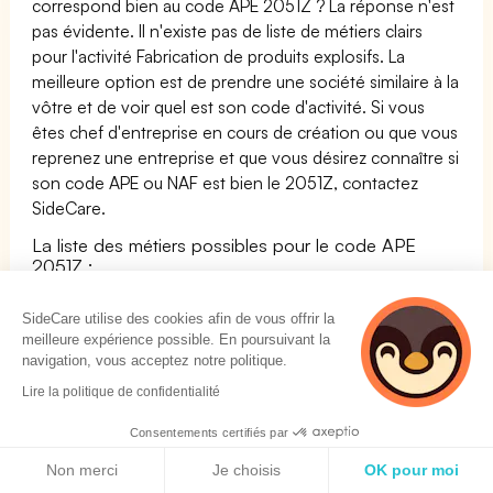
correspond bien au code APE 2051Z ? La réponse n'est
pas évidente. Il n'existe pas de liste de métiers clairs
pour l'activité Fabrication de produits explosifs. La
meilleure option est de prendre une société similaire à la
vôtre et de voir quel est son code d'activité. Si vous
êtes chef d'entreprise en cours de création ou que vous
reprenez une entreprise et que vous désirez connaître si
son code APE ou NAF est bien le 2051Z, contactez
SideCare.
La liste des métiers possibles pour le code APE
2051Z :
Nom du métier
Famille
SideCare utilise des cookies afin de vous offrir la
Affûteur / Affûteuse de fraises
INDUSTRIE
meilleure expérience possible. En poursuivant la
navigation, vous acceptez notre politique.
Frigoriste
INSTALLATION
Lire la politique de confidentialité
ET
MAINTENANCE
Consentements certifiés par
Politique de cookies
Parfumeur / Parfumeuse
INDUSTRIE
Non merci
Je choisis
OK pour moi