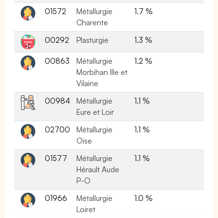
01572
Métallurgie
1.7 %
Charente
00292
Plasturgie
1.3 %
00863
Métallurgie
1.2 %
Morbihan Ille et
Vilaine
00984
Métallurgie
1.1 %
Eure et Loir
02700
Métallurgie
1.1 %
Oise
01577
Métallurgie
1.1 %
Hérault Aude
P-O
01966
Métallurgie
1.0 %
Loiret