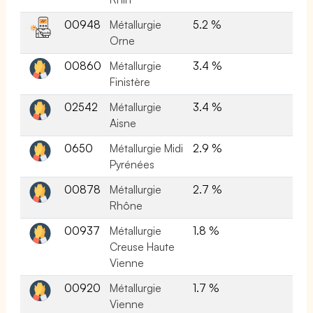
00948
Métallurgie
5.2 %
Orne
00860
Métallurgie
3.4 %
Finistère
02542
Métallurgie
3.4 %
Aisne
0650
Métallurgie Midi
2.9 %
Pyrénées
00878
Métallurgie
2.7 %
Rhône
00937
Métallurgie
1.8 %
Creuse Haute
Vienne
00920
Métallurgie
1.7 %
Vienne