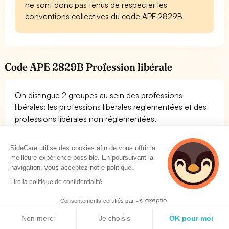
ne sont donc pas tenus de respecter les
conventions collectives du code APE 2829B
Code APE 2829B Profession libérale
On distingue 2 groupes au sein des professions
libérales: les professions libérales réglementées et des
professions libérales non réglementées.
Le code APE 2829B détermine pour les professions
libérales la caisse de retraite principalement. En effet,
SideCare utilise des cookies afin de vous offrir la
pour chaque code APE, un indépendant dépend d'une
meilleure expérience possible. En poursuivant la
caisse de retraite bien précise en fonction de son code
navigation, vous acceptez notre politique.
APE.
Lire la politique de confidentialité
Voici le lien pour accéder au document des services
publics permettant de connaître la caisse de retraite des
Consentements certifiés par
professions libérales du code APE 2829B
Professions
Politique de cookies
Non merci
Je choisis
OK pour moi
libérales et caisse de retraite