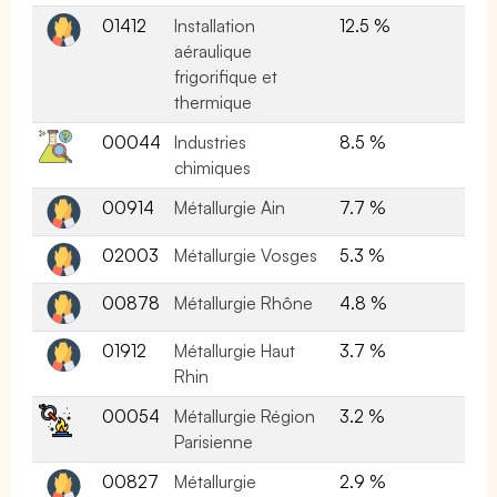
01412
Installation
12.5 %
aéraulique
frigorifique et
thermique
00044
Industries
8.5 %
chimiques
00914
Métallurgie Ain
7.7 %
02003
Métallurgie Vosges
5.3 %
00878
Métallurgie Rhône
4.8 %
01912
Métallurgie Haut
3.7 %
Rhin
00054
Métallurgie Région
3.2 %
Parisienne
00827
Métallurgie
2.9 %