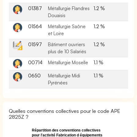
01387
Métallurgie Flandres
1.2 %
Douaisis
01564
Métallurgie Saône
1.2 %
et Loire
01597
Bâtiment ouvriers
1.2 %
plus de 10 Salariés
00714
Métallurgie Moselle
1.1 %
0650
Métallurgie Midi
1.1 %
Pyrénées
Quelles conventions collectives pour le code APE
2825Z ?
Répartition des conventions collectives
pour l'activité Fabrication d équipements