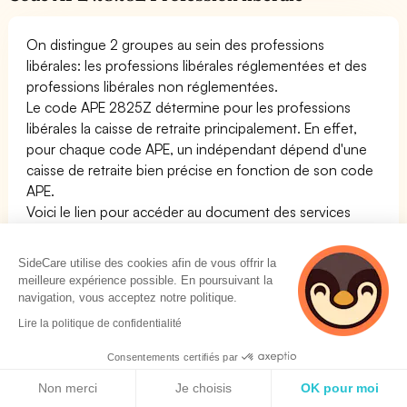
On distingue 2 groupes au sein des professions
libérales: les professions libérales réglementées et des
professions libérales non réglementées.
Le code APE 2825Z détermine pour les professions
libérales la caisse de retraite principalement. En effet,
pour chaque code APE, un indépendant dépend d'une
caisse de retraite bien précise en fonction de son code
APE.
Voici le lien pour accéder au document des services
publics permettant de connaître la caisse de retraite des
professions libérales du code APE 2825Z
Professions
SideCare utilise des cookies afin de vous offrir la
libérales et caisse de retraite
meilleure expérience possible. En poursuivant la
navigation, vous acceptez notre politique.
Lire la politique de confidentialité
2825Z - OPCO - OPCA - Instituts de Formation
Consentements certifiés par
Politique de cookies
Non merci
Je choisis
OK pour moi
Les OPCO (Opérateurs de compétences) de l'activité