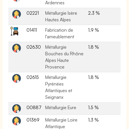
Ardennes
02221
Métallurgie Isère
2.3 %
Hautes Alpes
01411
Fabrication de
1.9 %
l'ameublement
02630
Métallurgie
1.8 %
Bouches du Rhône
Alpes Haute
Provence
02615
Métallurgie
1.8 %
Pyrénées
Atlantiques et
Seignanx
00887
Métallurgie Eure
1.5 %
01369
Métallurgie Loire
1.3 %
Atlantique