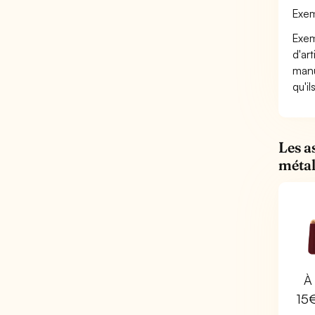
Exem
Exem
d'ar
manu
qu'i
Les a
métal
À 
15