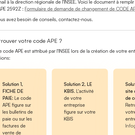
ail à la direction régionale de l'INSEE. Voici le document à remp
APE 2592Z :
Formulaire de demande de changement de CODE AP
ous avez besoin de conseils, contactez-nous.
trouver votre code APE ?
e code APE est attribué par l'INSEE lors de la création de votre ent
tions:
Solution 1,
Solution 2, LE
Solu
FICHE DE
KBIS
. L'activité
site 
PAIE
: Le code
de votre
de 
APE figure sur
entreprise
Retr
les bulletins de
figure sur votre
votr
paie ou sur les
KBIS
entr
factures de
Info
vente de