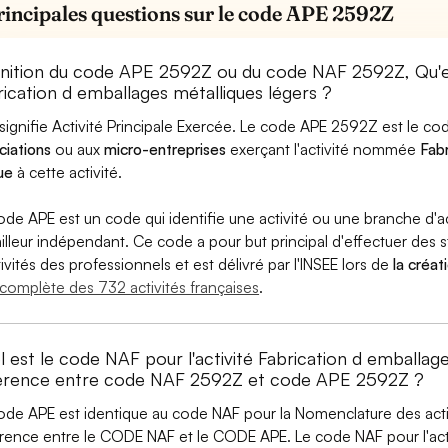
rincipales questions sur le code APE 2592Z
inition du code APE 2592Z ou du code NAF 2592Z, Qu'
rication d emballages métalliques légers ?
signifie Activité Principale Exercée. Le code APE 2592Z est le 
ciations
ou aux
micro-entreprises
exerçant l'activité nommée
Fabr
ue
à cette activité.
ode APE est un code qui identifie une activité ou une branche d'a
ailleur indépendant. Ce code a pour but principal d'effectuer des st
tivités des professionnels et est délivré par l'INSEE lors de
la créat
e complète des 732 activités françaises
.
 est le code NAF pour l'activité Fabrication d emballage
férence entre code NAF 2592Z et code APE 2592Z ?
ode APE est identique au code NAF pour la Nomenclature des activi
érence entre le CODE NAF et le CODE APE. Le code NAF pour l'acti