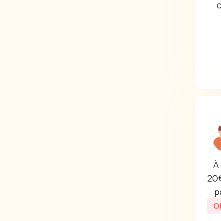
C
À 
20€
p
Ob