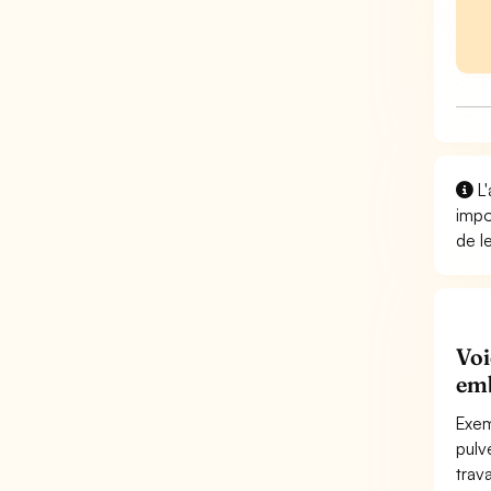
L'
impo
de l
Voi
emb
Exem
pulv
trav