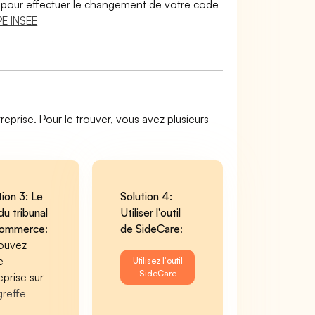
lir pour effectuer le changement de votre code
E INSEE
reprise. Pour le trouver, vous avez plusieurs
tion 3: Le
Solution 4:
du tribunal
Utiliser l'outil
commerce
:
de SideCare
:
ouvez
e
Utilisez l'outil
SideCare
eprise sur
greffe