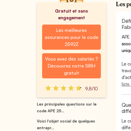
Les p
Gratuit et sans
engagement
Déf
Fab
Les meilleures
APE 
assurances pour le code
asso
2592Z
uniq
Vous avez des salariés ?
Le c
Découvrez notre SIRH
trav
gratuit
d'ac
list
9,8/10
Quel
Les principales questions sur le
dif
code APE 25...
Le c
Voici l'objet social de quelques
diff
entrepr...