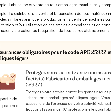
ple : Fabrication et vente de tous emballages métalliques y com
ple : La distribution, la vente et la fabrication de tous matériaux
ticles similaires ainsi que la production et la vente de machines ou a
tention et/ou l'utilisation de ces articles d'emballages et de co
ls soient, la création ou l'acquisition de tous autres établissemen
ssurances obligatoires pour le code APE 2592Z et 
liques légers
Protégez votre activité avec une assura
l'activité Fabrication d emballages mé
2592Z)
Protégez votre activité contre les grands risques po
Fabrication d emballages métalliques légers. Vous
partir de
causez lors de l'exercice de votre activité Fabric
€ par mois
trouvons l'assurance RC professionnelle pour Fabri