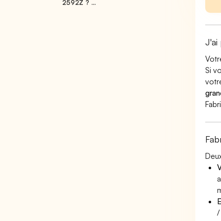
2592Z ? ...
J'ai
Votr
Si v
votr
gran
Fabr
Fab
Deux
V
a
m
E
/