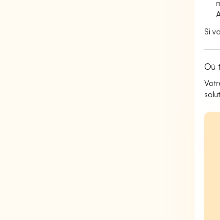
m
Si v
Où 
Votr
solu