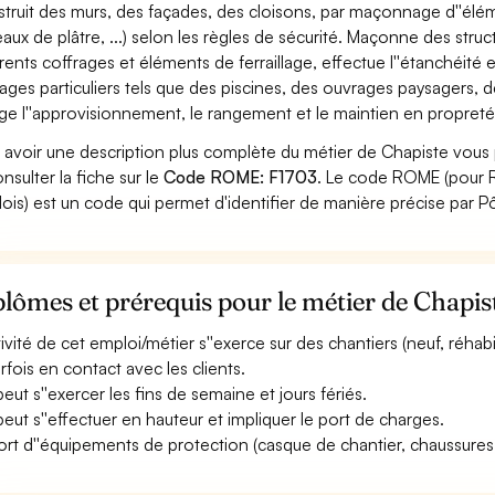
truit des murs, des façades, des cloisons, par maçonnage d''éléme
eaux de plâtre, ...) selon les règles de sécurité. Maçonne des structu
érents coffrages et éléments de ferraillage, effectue l''étanchéité e
ages particuliers tels que des piscines, des ouvrages paysagers, 
ge l''approvisionnement, le rangement et le maintien en propreté
 avoir une description plus complète du métier de Chapiste vous 
onsulter la fiche sur le
Code ROME: F1703
. Le code ROME (pour R
ois) est un code qui permet d'identifier de manière précise par P
lômes et prérequis pour le métier de Chapis
ctivité de cet emploi/métier s''exerce sur des chantiers (neuf, réhabi
arfois en contact avec les clients.
peut s''exercer les fins de semaine et jours fériés.
 peut s''effectuer en hauteur et impliquer le port de charges.
ort d''équipements de protection (casque de chantier, chaussures de