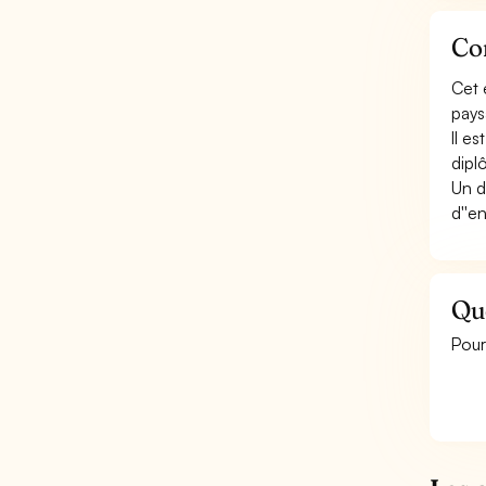
Con
Cet 
pays
Il e
dipl
Un d
d''e
Qu
Pour