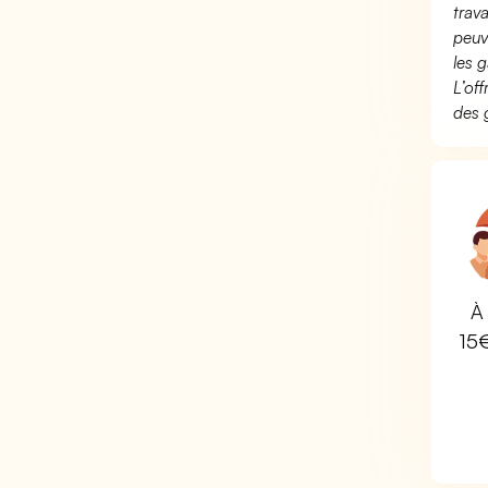
trav
peuv
les g
L’of
des 
À 
15