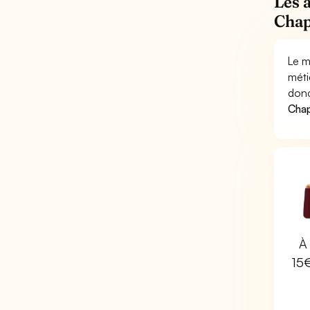
Les 
Chap
Le m
méti
donc
Chap
À 
15