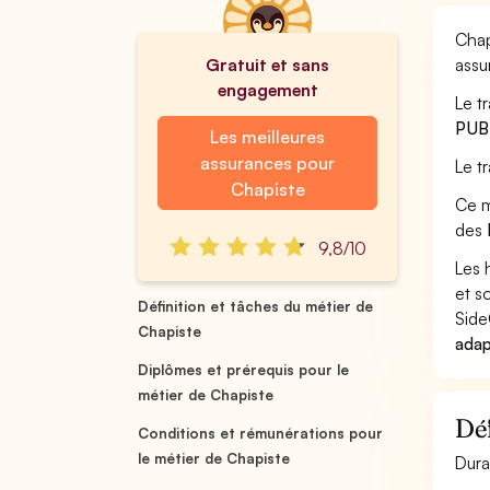
Chap
Gratuit et sans
assu
engagement
Le t
PUB
Les meilleures
assurances pour
Le t
Chapiste
Ce m
des
9,8/10
Les 
et s
Définition et tâches du métier de
Side
Chapiste
adap
Diplômes et prérequis pour le
métier de Chapiste
Déf
Conditions et rémunérations pour
le métier de Chapiste
Dura