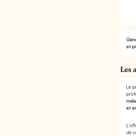
Géné
et p
Les 
Le p
prof
mala
et e
L’of
de c