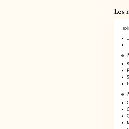
Les 
Il e
L
L
🔹 
S
F
S
P
🔹 
O
C
G
M