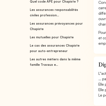
Quel code APE pour Chapiste ?
Cons
carr
Les assurances responsabilités
diff
civiles profession...
ouvr
Les assurances prévoyances pour
char
Chapiste
Pour
Les mutuelles pour Chapiste
et c
empl
Le cas des assurances Chapiste
pour auto-entrepreneur
Les autres métiers dans la même
Dip
famille Travaux e...
L''a
... p
Elle 
Elle
Le p