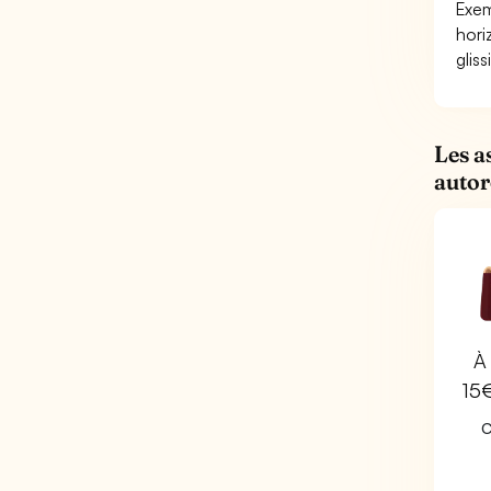
Exem
horiz
glis
Les a
autor
À 
15
C