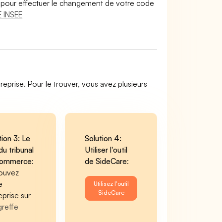
lir pour effectuer le changement de votre code
 INSEE
reprise. Pour le trouver, vous avez plusieurs
tion 3: Le
Solution 4:
du tribunal
Utiliser l'outil
commerce
:
de SideCare
:
ouvez
e
Utilisez l'outil
SideCare
eprise sur
greffe