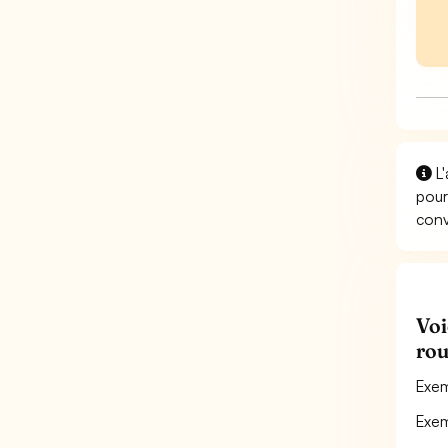
L'
pour
conv
Voi
rou
Exem
Exem