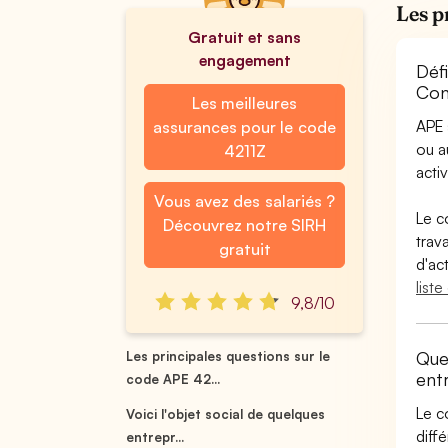
Les p
Gratuit et sans
engagement
Déf
Con
Les meilleures
APE 
assurances pour le code
ou 
4211Z
activ
Vous avez des salariés ?
Le c
Découvrez notre SIRH
trav
gratuit
d'ac
list
9,8/10
Que
Les principales questions sur le
ent
code APE 42...
Le c
Voici l'objet social de quelques
diff
entrepr...