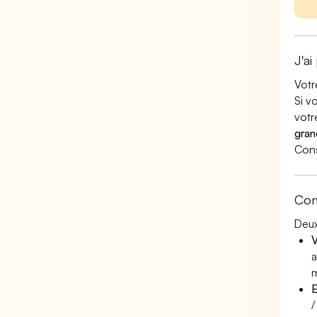
J'ai
Votr
Si v
votr
gran
Cons
Con
Deux
V
a
m
E
/