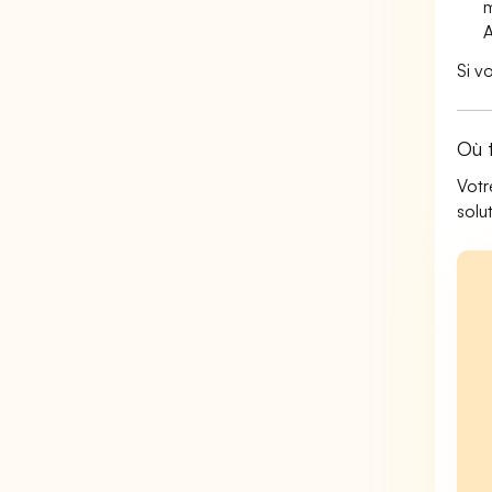
m
A
Si v
Où 
Votr
solu