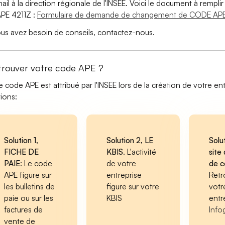
ail à la direction régionale de l'INSEE. Voici le document à remp
PE 4211Z :
Formulaire de demande de changement de CODE APE
ous avez besoin de conseils, contactez-nous.
trouver votre code APE ?
e code APE est attribué par l'INSEE lors de la création de votre ent
tions:
Solution 1,
Solution 2, LE
Solu
FICHE DE
KBIS
. L'activité
site 
PAIE
: Le code
de votre
de 
APE figure sur
entreprise
Retr
les bulletins de
figure sur votre
votr
paie ou sur les
KBIS
entr
factures de
Info
vente de