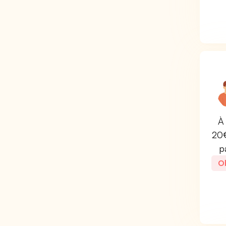
À 
20€
p
Ob