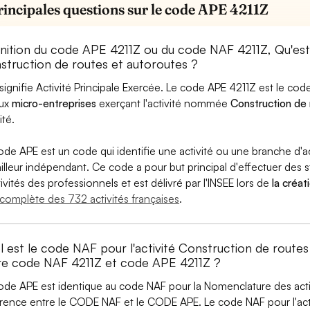
rincipales questions sur le code APE 4211Z
inition du code APE 4211Z ou du code NAF 4211Z, Qu'e
struction de routes et autoroutes ?
signifie Activité Principale Exercée. Le code APE 4211Z est le c
aux
micro-entreprises
exerçant l'activité nommée
Construction de 
ité.
ode APE est un code qui identifie une activité ou une branche d'a
ailleur indépendant. Ce code a pour but principal d'effectuer des st
tivités des professionnels et est délivré par l'INSEE lors de
la créat
e complète des 732 activités françaises
.
l est le code NAF pour l'activité Construction de routes
re code NAF 4211Z et code APE 4211Z ?
ode APE est identique au code NAF pour la Nomenclature des activi
érence entre le CODE NAF et le CODE APE. Le code NAF pour l'acti