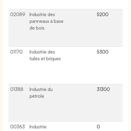
col
02089
Industrie des
5200
2 a
panneaux à base
lié
de bois
ce
co
col
01170
Industrie des
5300
2 a
tuiles et briques
lié
ce
co
col
01388
Industrie du
31300
7 a
pétrole
lié
ce
co
col
00363
Industrie
0
2 a