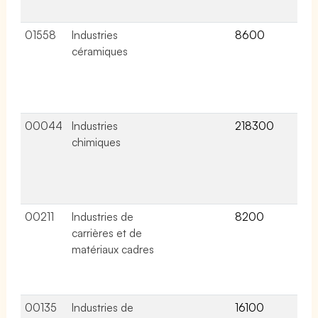
col
01558
Industries
8600
8 a
céramiques
lié
ce
co
col
00044
Industries
218300
70 
chimiques
lié
ce
co
col
00211
Industries de
8200
13 
carrières et de
lié
matériaux cadres
ce
co
col
00135
Industries de
16100
13 