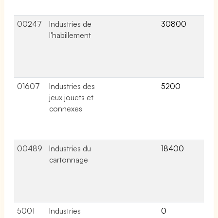
col
00247
Industries de
30800
16 
l'habillement
lié
ce
co
col
01607
Industries des
5200
7 a
jeux jouets et
lié
connexes
ce
co
col
00489
Industries du
18400
11 
cartonnage
lié
ce
co
col
5001
Industries
0
0 a