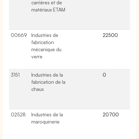
carrières et de
lié
matériaux ETAM
ce
co
col
00669
Industries de
22500
8 a
fabrication
lié
mécanique du
ce
verre
co
col
3151
Industries de la
0
0 a
fabrication de la
lié
chaux
ce
co
col
02528
Industries de la
20700
3 a
maroquinerie
lié
ce
co