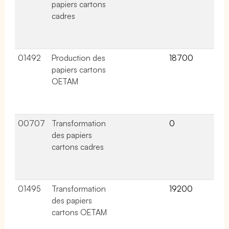
papiers cartons
lié
cadres
ce
co
col
01492
Production des
18700
10 
papiers cartons
lié
OETAM
ce
co
col
00707
Transformation
0
6 a
des papiers
lié
cartons cadres
ce
co
col
01495
Transformation
19200
13 
des papiers
lié
cartons OETAM
ce
co