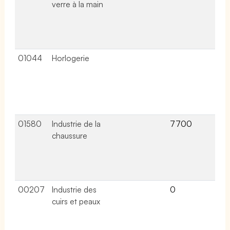
verre à la main
lié
ce
co
col
01044
Horlogerie
4 a
lié
ce
co
col
01580
Industrie de la
7700
5 a
chaussure
lié
ce
co
col
00207
Industrie des
0
2 a
cuirs et peaux
lié
ce
co