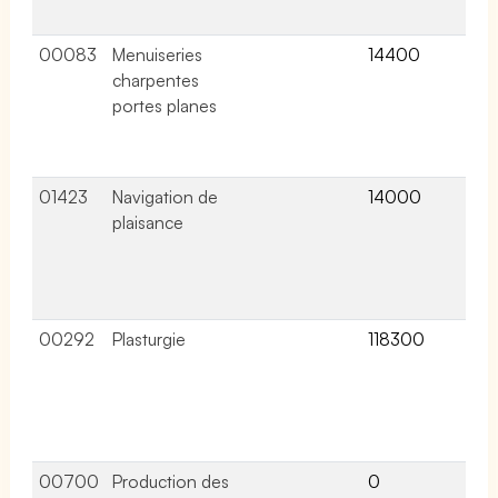
col
00083
Menuiseries
14400
7 a
charpentes
lié
portes planes
ce
co
col
01423
Navigation de
14000
10 
plaisance
lié
ce
co
col
00292
Plasturgie
118300
40 
lié
ce
co
col
00700
Production des
0
7 a