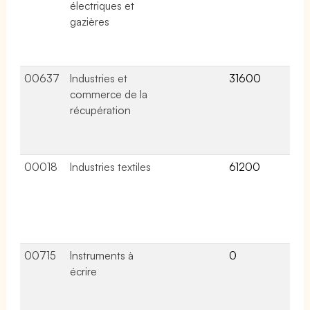
électriques et
lié
gazières
ce
co
col
00637
Industries et
31600
13 
commerce de la
lié
récupération
ce
co
col
00018
Industries textiles
61200
39 
lié
ce
co
col
00715
Instruments à
0
1 a
écrire
lié
ce
co