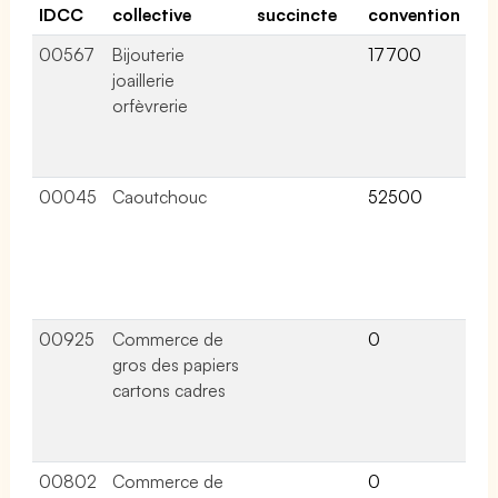
IDCC
collective
succincte
convention
co
00567
Bijouterie
17700
13 
joaillerie
lié
orfèvrerie
ce
co
col
00045
Caoutchouc
52500
16 
lié
ce
co
col
00925
Commerce de
0
1 a
gros des papiers
lié
cartons cadres
ce
co
col
00802
Commerce de
0
2 a