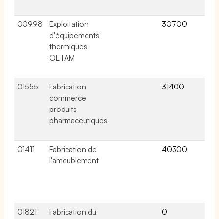
col
00998
Exploitation
30700
7 a
d'équipements
lié
thermiques
ce
OETAM
co
col
01555
Fabrication
31400
11 
commerce
lié
produits
ce
pharmaceutiques
co
col
01411
Fabrication de
40300
26 
l'ameublement
lié
ce
co
col
01821
Fabrication du
0
2 a