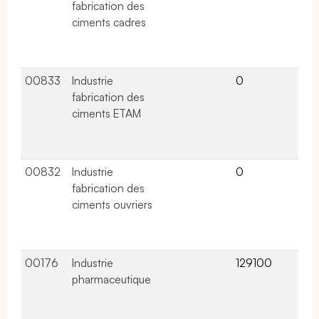
fabrication des
lié
ciments cadres
ce
co
col
00833
Industrie
0
2 a
fabrication des
lié
ciments ETAM
ce
co
col
00832
Industrie
0
2 a
fabrication des
lié
ciments ouvriers
ce
co
col
00176
Industrie
129100
19 
pharmaceutique
lié
ce
co