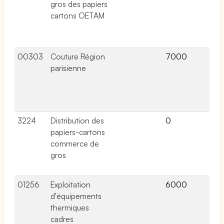
gros des papiers
lié
cartons OETAM
ce
co
col
00303
Couture Région
7000
8 a
parisienne
lié
ce
co
col
3224
Distribution des
0
0 a
papiers-cartons
lié
commerce de
ce
gros
co
col
01256
Exploitation
6000
1 a
d'équipements
lié
thermiques
ce
cadres
co