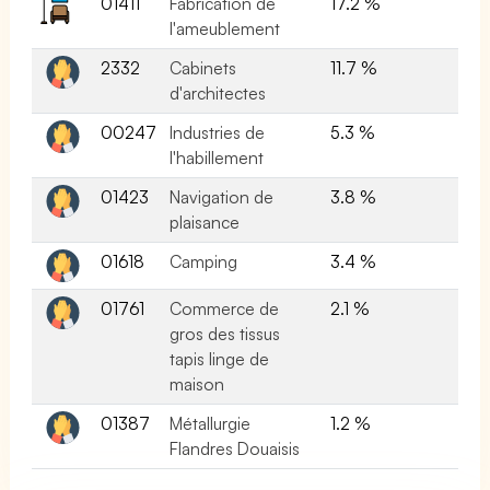
01411
Fabrication de
17.2 %
l'ameublement
2332
Cabinets
11.7 %
d'architectes
00247
Industries de
5.3 %
l'habillement
01423
Navigation de
3.8 %
plaisance
01618
Camping
3.4 %
01761
Commerce de
2.1 %
gros des tissus
tapis linge de
maison
01387
Métallurgie
1.2 %
Flandres Douaisis