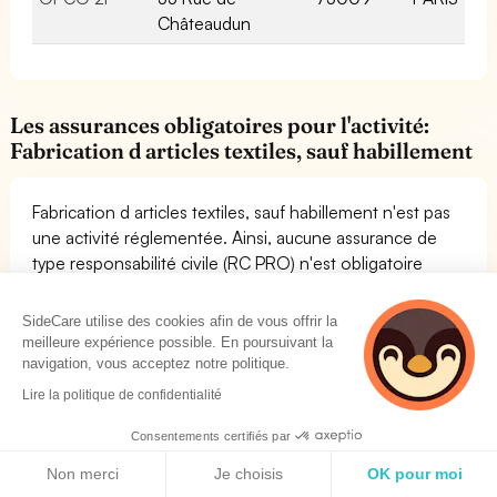
Châteaudun
Les assurances obligatoires pour l'activité:
Fabrication d articles textiles, sauf habillement
Fabrication d articles textiles, sauf habillement n'est pas
une activité réglementée. Ainsi, aucune assurance de
type responsabilité civile (RC PRO) n'est obligatoire
spécifiquement pour l'exercice de cette activité.
Néanmoins, il est
fortement recommandé de souscrire à
SideCare utilise des cookies afin de vous offrir la
des assurances de responsabilité civile
pour l'activité
meilleure expérience possible. En poursuivant la
Fabrication d articles textiles, sauf habillement.
navigation, vous acceptez notre politique.
Concernant les assurances obligatoires pour vos
Lire la politique de confidentialité
employés (Mutuelle Santé et Prévoyance Collective),
Consentements certifiés par
vous devez vous référer à votre convention collective.
Politique de cookies
Non merci
Je choisis
OK pour moi