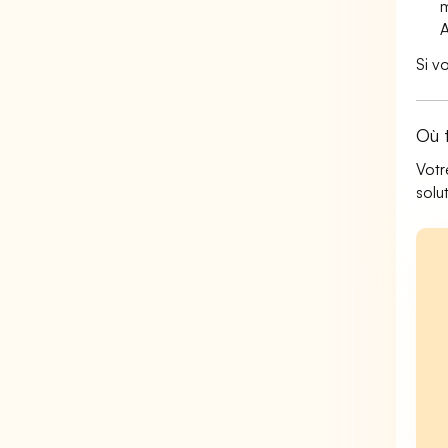
m
A
Si v
Où 
Votr
solu