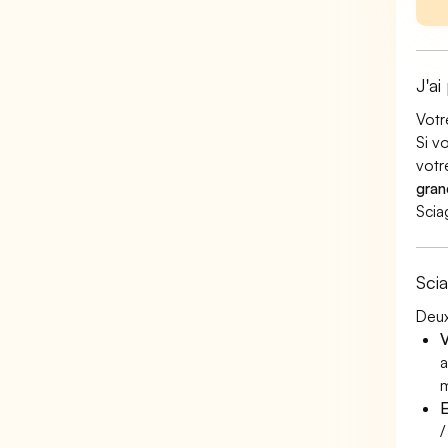
J'ai
Votr
Si v
votr
gran
Scia
Sci
Deux
V
a
m
E
/