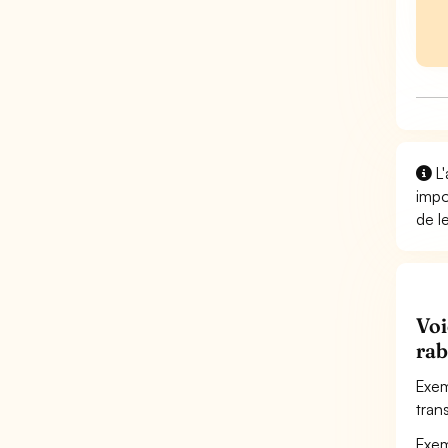
L'
impo
de l
Voi
rab
Exem
tran
Exem