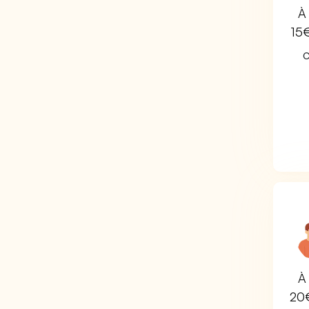
À 
15
C
À 
20€