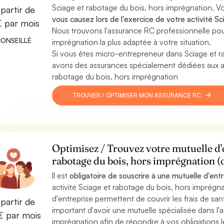
Sciage et rabotage du bois, hors imprégnation. V
partir de
vous causez lors de l'exercice de votre activité S
€ par mois
Nous trouvons l'assurance RC professionnelle pou
ONSEILLÉ
imprégnation la plus adaptée à votre situation.
Si vous êtes micro-entrepreneur dans Sciage et r
avons des assurances spécialement dédiées aux au
rabotage du bois, hors imprégnation
TROUVER / OPTIMISER MON ASSURANCE RC
Optimisez / Trouvez votre mutuelle d'e
rabotage du bois, hors imprégnation 
Il est
obligatoire de souscrire à une mutuelle d'ent
activité Sciage et rabotage du bois, hors imprégna
d'entreprise permettent de couvrir les frais de santé
partir de
important d'avoir une mutuelle spécialisée dans l'a
 par mois
imprégnation afin de répondre à vos obligations l