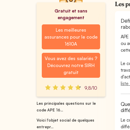
Les p
Gratuit et sans
engagement
Déf
rab
Les meilleures
APE 
assurances pour le code
ou 
1610A
cette
Vous avez des salariés ?
Le c
Découvrez notre SIRH
trav
gratuit
d'ac
list
9,8/10
Que
Les principales questions sur le
dif
code APE 16...
Le c
Voici l'objet social de quelques
diff
entrepr...