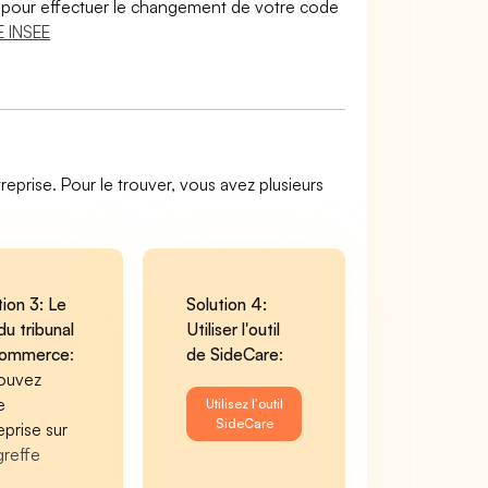
lir pour effectuer le changement de votre code
 INSEE
reprise. Pour le trouver, vous avez plusieurs
tion 3: Le
Solution 4:
du tribunal
Utiliser l'outil
commerce
:
de SideCare
:
ouvez
e
Utilisez l'outil
SideCare
eprise sur
greffe