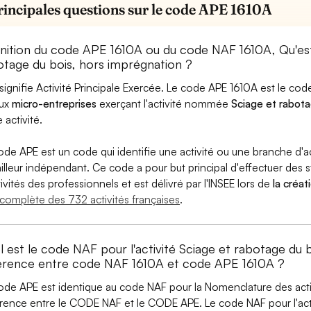
rincipales questions sur le code APE 1610A
inition du code APE 1610A ou du code NAF 1610A, Qu'e
otage du bois, hors imprégnation ?
signifie Activité Principale Exercée. Le code APE 1610A est le c
aux
micro-entreprises
exerçant l'activité nommée
Sciage et rabota
 activité.
ode APE est un code qui identifie une activité ou une branche d'a
ailleur indépendant. Ce code a pour but principal d'effectuer des st
tivités des professionnels et est délivré par l'INSEE lors de
la créat
e complète des 732 activités françaises
.
l est le code NAF pour l'activité Sciage et rabotage du 
férence entre code NAF 1610A et code APE 1610A ?
ode APE est identique au code NAF pour la Nomenclature des activi
érence entre le CODE NAF et le CODE APE. Le code NAF pour l'acti