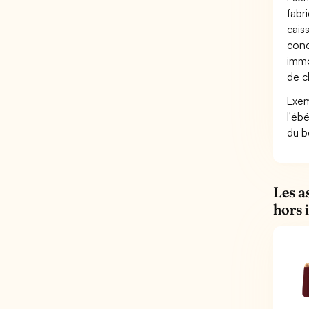
fabr
cais
conc
immo
de cl
Exem
l'éb
du b
Les a
hors 