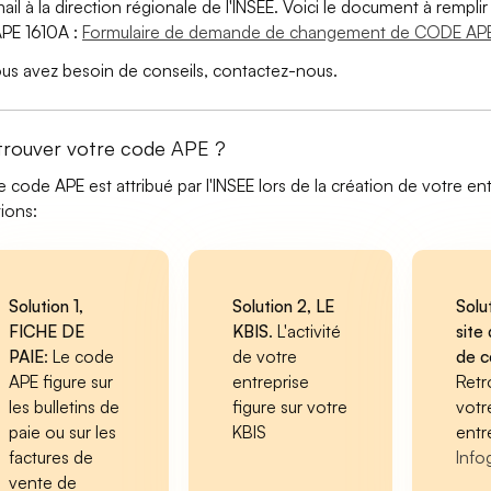
ail à la direction régionale de l'INSEE. Voici le document à remp
PE 1610A :
Formulaire de demande de changement de CODE APE
ous avez besoin de conseils, contactez-nous.
trouver votre code APE ?
e code APE est attribué par l'INSEE lors de la création de votre ent
tions:
Solution 1,
Solution 2, LE
Solu
FICHE DE
KBIS
. L'activité
site 
PAIE
: Le code
de votre
de 
APE figure sur
entreprise
Retr
les bulletins de
figure sur votre
votr
paie ou sur les
KBIS
entr
factures de
Info
vente de