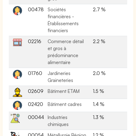
00478
Sociétés
2.7 %
financières -
Établissements
financiers
02216
Commerce détail
2.2 %
et gros à
prédominance
alimentaire
01760
Jardineries
2.0 %
Graineteries
02609
Bâtiment ETAM
1.5 %
02420
Bâtiment cadres
1.4 %
00044
Industries
1.3 %
chimiques
00054
Métallurgie Région
1.2 %