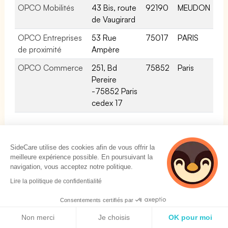
OPCO Mobilités
43 Bis, route
92190
MEUDON
de Vaugirard
OPCO Entreprises
53 Rue
75017
PARIS
de proximité
Ampère
OPCO Commerce
251, Bd
75852
Paris
Pereire
-75852 Paris
cedex 17
SideCare utilise des cookies afin de vous offrir la
Les assurances obligatoires pour l'activité:
meilleure expérience possible. En poursuivant la
Activités des sociétés holding
navigation, vous acceptez notre politique.
Lire la politique de confidentialité
Activités des sociétés holding n'est pas une activité
réglementée. Ainsi, aucune assurance de type
Consentements certifiés par
Politique de cookies
responsabilité civile (RC PRO) n'est obligatoire
Non merci
Je choisis
OK pour moi
spécifiquement pour l'exercice de cette activité.