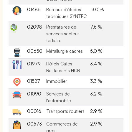
01486
Bureaux d'études
13.0 %
techniques SYNTEC
02098
Prestataires de
7.5 %
services secteur
tertiaire
00650
Métallurgie cadres
5.0 %
01979
Hôtels Cafés
3.4 %
Restaurants HCR
01527
Immobilier
3.3 %
01090
Services de
3.2 %
l'automobile
00016
Transports routiers
2.9 %
00573
Commerces de
2.9 %
gros