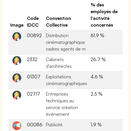
% des
employés de
Code
Convention
l'activité
Image
IDCC
Collective
concernés
00892
Distribution
61.9 %
cinématographique
cadres agents de m
2332
Cabinets
26.7 %
d'architectes
01307
Exploitations
4.6 %
cinématographiques
02717
Entreprises
2.5 %
techniques au
service création
événement
00086
Publicité
1.9 %