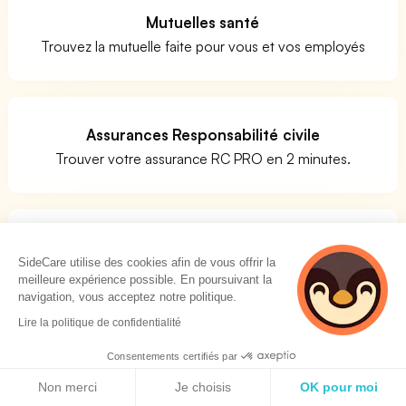
Mutuelles santé
Trouvez la mutuelle faite pour vous et vos employés
Assurances Responsabilité civile
Trouver votre assurance RC PRO en 2 minutes.
Assurances prévoyance
SideCare utilise des cookies afin de vous offrir la
Comparer facilement les assurances prévoyance
meilleure expérience possible. En poursuivant la
navigation, vous acceptez notre politique.
Lire la politique de confidentialité
Quels métiers pour le code APE 5913A ?
Consentements certifiés par
Politique de cookies
Non merci
Je choisis
OK pour moi