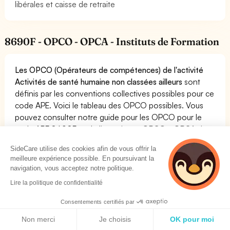
libérales et caisse de retraite
8690F - OPCO - OPCA - Instituts de Formation
Les OPCO (Opérateurs de compétences) de l'activité
Activités de santé humaine non classées ailleurs
sont
définis par les conventions collectives possibles pour ce
code APE. Voici le tableau des OPCO possibles. Vous
pouvez consulter notre guide pour les OPCO pour le
code APE 8690F sur le lien suivant:
OPCO - OPCA du
code APE 8690F
SideCare utilise des cookies afin de vous offrir la
Les OPCO sont les organismes chargés de recouvrer la
meilleure expérience possible. En poursuivant la
taxe d'apprentissage et de financer les alternances et
navigation, vous acceptez notre politique.
formations de vos salariés.
Lire la politique de confidentialité
Consentements certifiés par
Politique de cookies
Code
Non merci
Je choisis
OK pour moi
Nom de l'OPCO
Adresse
Postal
Ville