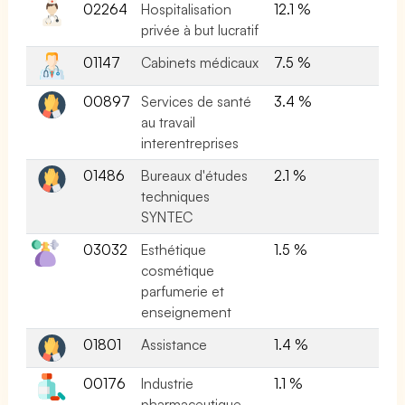
02264
Hospitalisation
12.1 %
privée à but lucratif
01147
Cabinets médicaux
7.5 %
00897
Services de santé
3.4 %
au travail
interentreprises
01486
Bureaux d'études
2.1 %
techniques
SYNTEC
03032
Esthétique
1.5 %
cosmétique
parfumerie et
enseignement
01801
Assistance
1.4 %
00176
Industrie
1.1 %
pharmaceutique