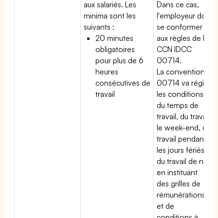
aux salariés. Les
Dans ce cas,
minima sont les
l'employeur doit
suivants :
se conformer
20 minutes
aux règles de la
obligatoires
CCN IDCC
pour plus de 6
00714.
heures
La convention
consécutives de
00714 va régir
travail
les conditions
du temps de
travail, du travail
le week-end, du
travail pendant
les jours fériés,
du travail de nuit
en instituant
des grilles de
rémunérations
et de
conditions à