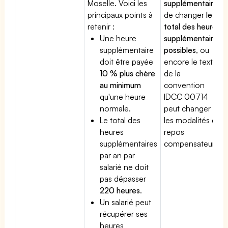
Moselle. Voici les
supplémentaire
,
principaux points à
de changer
le
retenir :
total des heures
Une heure
supplémentaires
supplémentaire
possibles
, ou
doit être payée
encore le texte
10 % plus chère
de la
au minimum
convention
qu'une heure
IDCC 00714
normale.
peut changer
Le total des
les modalités du
heures
repos
supplémentaires
compensateur.
par an par
salarié ne doit
pas dépasser
220 heures
.
Un salarié peut
récupérer ses
heures