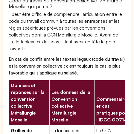
Code du travail ou convention collective Métallurgie
Moselle, qui prime ?
Il peut être difficile de comprendre l'articulation entre le
code du travail commun à toutes les entreprises et les
règles spécifiques prévues par les conventions
collectives dont la CCN Métallurgie Moselle. Avant de
lire le tableau ci-dessous, il faut avoir en tête le point
suivant :
En cas de conflit entre les textes légaux (code du travail)
et la convention collective : c'est toujours le cas le plus
favorable qui s'applique au salarié.
Données et
réponses sur la
Les données de la
convention
Convention
Commentaires
collective
collective
et cas
Métallurgie
Métallurgie
pratiques pour
Moselle
Moselle
l'IDCC 00714
Grilles de
La loi fixe des
La CCN