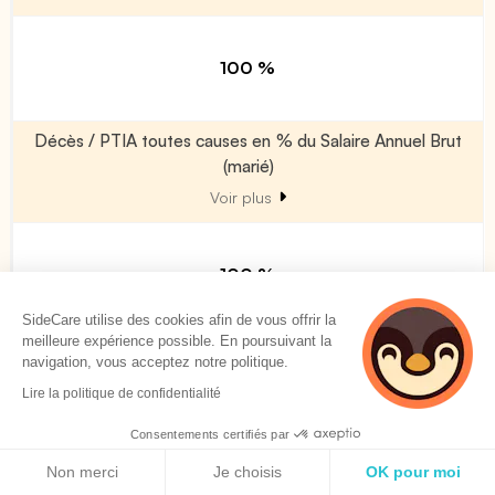
100 %
Décès / PTIA toutes causes en % du Salaire Annuel Brut
(marié)
Voir plus
100 %
SideCare utilise des cookies afin de vous offrir la
meilleure expérience possible. En poursuivant la
Décès / PTIA toutes causes en % du Salaire Annuel Brut
navigation, vous acceptez notre politique.
(majoration par enfant à charge)
Lire la politique de confidentialité
Voir plus
Consentements certifiés par
Politique de cookies
Non merci
Je choisis
OK pour moi
0 %