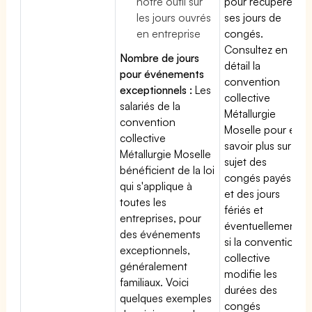
notre outil sur
pour récupérer
les jours ouvrés
ses jours de
en entreprise
congés.
Consultez en
Nombre de jours
détail la
pour événements
convention
exceptionnels :
Les
collective
salariés de la
Métallurgie
convention
Moselle pour en
collective
savoir plus sur le
Métallurgie Moselle
sujet des
bénéficient de la loi
congés payés
qui s'applique à
et des jours
toutes les
fériés et
entreprises, pour
éventuellement
des événements
si la convention
exceptionnels,
collective
généralement
modifie les
familiaux. Voici
durées des
quelques exemples
congés