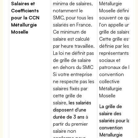
Salaires et
minima de salaires,
Métallurgie
Coefficients
notamment le
Moselle définit
pour la CCN
SMIC, pour tous les
souvent ce que
Métallurgie
salariés en France.
l'on appelle une
Moselle
Ce minimum de
grille de salaires.
salaire est calculé
Cette grille est
par heure travaillée.
définie par les
La loi ne définit pas
représentants
de grille de salaire
sociaux et
en dehors du SMIC
patronaux de la
Si votre entreprise
convention
ne respecte pas les
collective
salaires fixés par
Métallurgie
cette grille de
Moselle
salaire,
les salariés
La grille de
disposent d'une
salaire des
durée de 3 ans
à
salariés pour la
partir du premier
convention
salaire non
Métallurgie
conforme pour