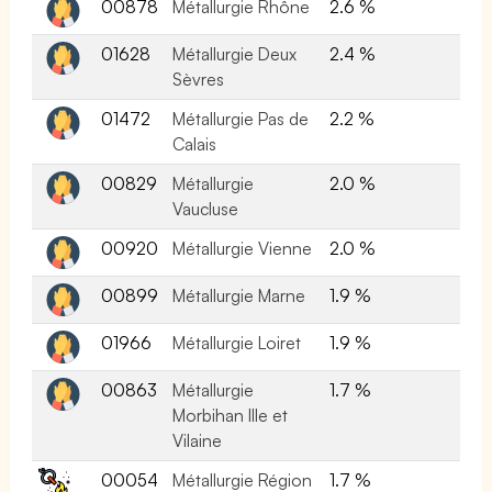
00878
Métallurgie Rhône
2.6 %
01628
Métallurgie Deux
2.4 %
Sèvres
01472
Métallurgie Pas de
2.2 %
Calais
00829
Métallurgie
2.0 %
Vaucluse
00920
Métallurgie Vienne
2.0 %
00899
Métallurgie Marne
1.9 %
01966
Métallurgie Loiret
1.9 %
00863
Métallurgie
1.7 %
Morbihan Ille et
Vilaine
00054
Métallurgie Région
1.7 %