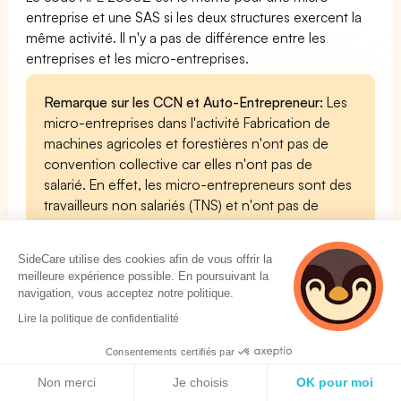
entreprise et une SAS si les deux structures exercent la
même activité. Il n'y a pas de différence entre les
entreprises et les micro-entreprises.
Remarque sur les CCN et Auto-Entrepreneur:
Les
micro-entreprises dans l'activité Fabrication de
machines agricoles et forestières n'ont pas de
convention collective car elles n'ont pas de
salarié. En effet, les micro-entrepreneurs sont des
travailleurs non salariés (TNS) et n'ont pas de
convention collective. Les micro-entrepreneurs
ne sont donc pas tenus de respecter les
SideCare utilise des cookies afin de vous offrir la
conventions collectives du code APE 2830Z
meilleure expérience possible. En poursuivant la
navigation, vous acceptez notre politique.
Lire la politique de confidentialité
Code APE 2830Z Profession libérale
Consentements certifiés par
Politique de cookies
Non merci
Je choisis
OK pour moi