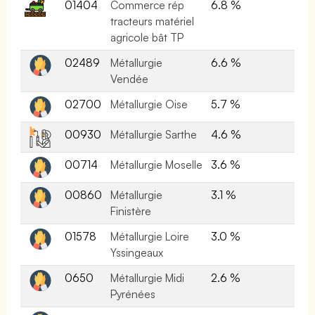
01404
Commerce rép
6.8 %
tracteurs matériel
agricole bât TP
02489
Métallurgie
6.6 %
Vendée
02700
Métallurgie Oise
5.7 %
00930
Métallurgie Sarthe
4.6 %
00714
Métallurgie Moselle
3.6 %
00860
Métallurgie
3.1 %
Finistère
01578
Métallurgie Loire
3.0 %
Yssingeaux
0650
Métallurgie Midi
2.6 %
Pyrénées