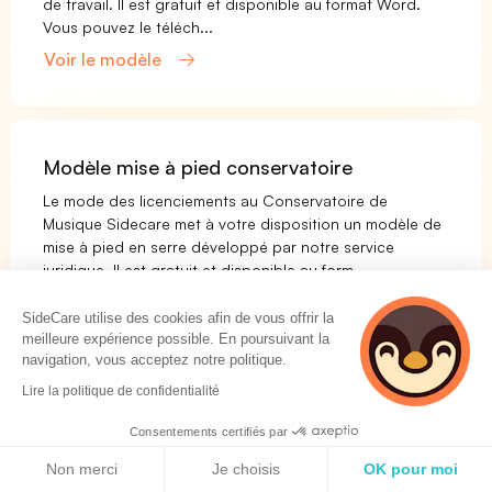
de travail. Il est gratuit et disponible au format Word.
Vous pouvez le téléch...
Voir le modèle
Modèle mise à pied conservatoire
Le mode des licenciements au Conservatoire de
Musique Sidecare met à votre disposition un modèle de
mise à pied en serre développé par notre service
juridique. Il est gratuit et disponible au form...
Voir le modèle
SideCare utilise des cookies afin de vous offrir la
meilleure expérience possible. En poursuivant la
navigation, vous acceptez notre politique.
Lire la politique de confidentialité
Lettre demande de passage à temps partiel
Consentements certifiés par
: modèle à télécharger
Politique de cookies
Non merci
Je choisis
OK pour moi
Lettre de candidature pour transfert d'emploi à temps