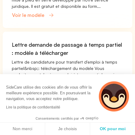
juridique. Il est gratuit et disponible au form...
Voir le modèle
Lettre demande de passage à temps partiel
: modèle à télécharger
Lettre de candidature pour transfert d'emploi à temps
partiel&nbsp;: téléchargement du modèle Vous
souhaitez postuler à un emploi à temps partiel auprès
de votre employeur&nbsp;? Téléchargez notr...
SideCare utilise des cookies afin de vous offrir la
Voir le modèle
meilleure expérience possible. En poursuivant la
navigation, vous acceptez notre politique.
Lire la politique de confidentialité
Modèle checklist d'offboarding d'un salarié
Consentements certifiés par
Politique de cookies
L'offboarding : qu'est-ce que c'est ? L'offboarding
Non merci
Je choisis
OK pour moi