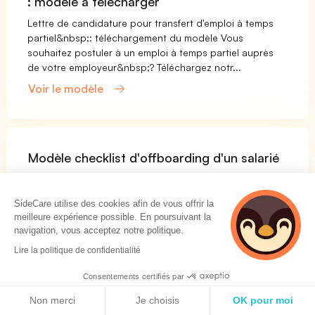
: modèle à télécharger
Lettre de candidature pour transfert d'emploi à temps
partiel&nbsp;: téléchargement du modèle Vous
souhaitez postuler à un emploi à temps partiel auprès
de votre employeur&nbsp;? Téléchargez notr...
Voir le modèle
Modèle checklist d'offboarding d'un salarié
L'offboarding : qu'est-ce que c'est ? L'offboarding
désigne la période précédant le départ, souhaité ou
SideCare utilise des cookies afin de vous offrir la
non, d'un salarié. Vous devez l’accompagner de sorte à
meilleure expérience possible. En poursuivant la
ce qu’il n’y ait pas de litiges entre...
navigation, vous acceptez notre politique.
Voir le modèle
Lire la politique de confidentialité
Consentements certifiés par
Politique de cookies
Non merci
Je choisis
OK pour moi
Modèle planning de congés