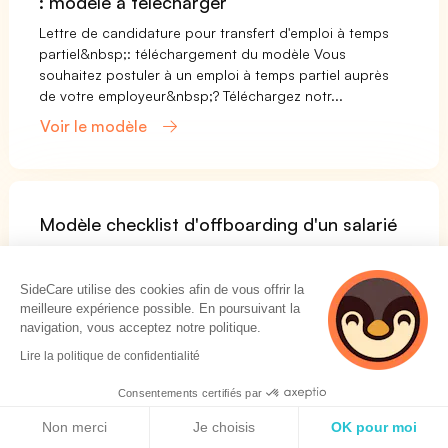
: modèle à télécharger
Lettre de candidature pour transfert d'emploi à temps
partiel&nbsp;: téléchargement du modèle Vous
souhaitez postuler à un emploi à temps partiel auprès
de votre employeur&nbsp;? Téléchargez notr...
Voir le modèle
Modèle checklist d'offboarding d'un salarié
L'offboarding : qu'est-ce que c'est ? L'offboarding
désigne la période précédant le départ, souhaité ou
SideCare utilise des cookies afin de vous offrir la
non, d'un salarié. Vous devez l’accompagner de sorte à
meilleure expérience possible. En poursuivant la
ce qu’il n’y ait pas de litiges entre...
navigation, vous acceptez notre politique.
Voir le modèle
Lire la politique de confidentialité
Consentements certifiés par
Politique de cookies
Non merci
Je choisis
OK pour moi
Modèle planning de congés