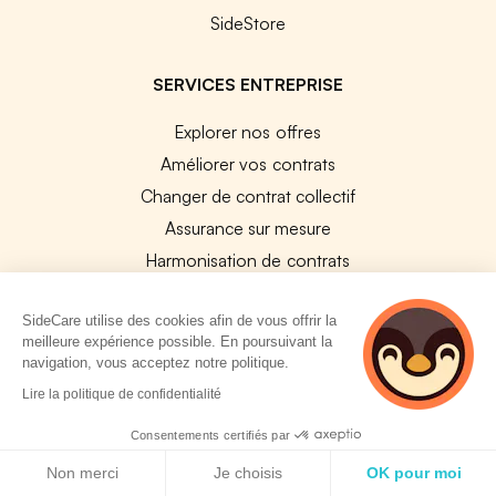
SideStore
SERVICES ENTREPRISE
Explorer nos offres
Améliorer vos contrats
Changer de contrat collectif
Assurance sur mesure
Harmonisation de contrats
Vérification de conformité
SideCare utilise des cookies afin de vous offrir la
Résiliation de vos contrats
meilleure expérience possible. En poursuivant la
navigation, vous acceptez notre politique.
PLATEFORMES
Lire la politique de confidentialité
Plateforme Santé Collective
Consentements certifiés par
Plateforme Prévoyance collective
Politique de cookies
Plateforme SIRH
Non merci
Je choisis
OK pour moi