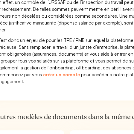
n effet, un contrôle de l’URSSAF ou de l’inspection du travail peut 
t redressement. De telles sommes peuvent mettre en péril l’aven
rreurs non décelées ou considérées comme secondaires. Une mutu
ièce justificative manquante (dispense salariée par exemple), son
her.
’est donc un enjeu clé pour les TPE / PME sur lequel la plateform
récieuse. Sans remplacer le travail d’un juriste d’entreprise, la pl
ont obligatoires (assurances, documents) et vous aide à entrer e
egrouper tous vos salariés sur sa plateforme et vous permet de suiv
galement la gestion de l'onboarding, offboarding, des absences e
ommencez par vous
créer un compte
pour accéder à notre plate
ngagement.
autres modèles de documents dans la même 