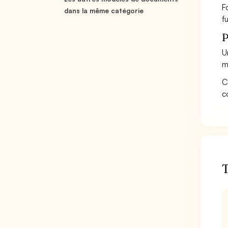
F
dans la même catégorie
fu
P
U
m
C
c
T