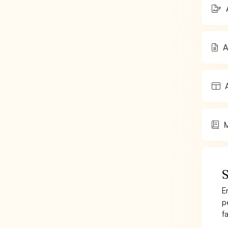
A
A
M
S
E
p
f