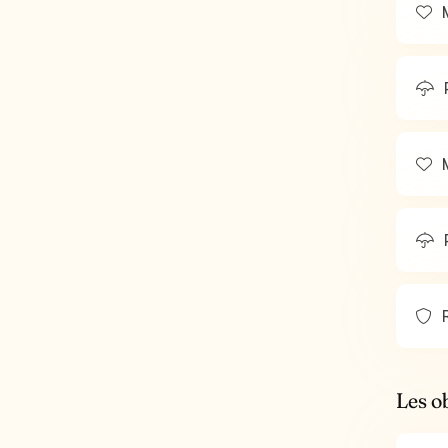
M
M
R
Les o