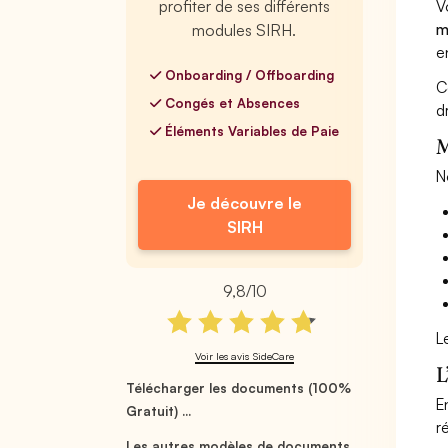
V
profiter de ses différents
m
modules SIRH.
e
Onboarding / Offboarding
C
Congés et Absences
dr
Éléments Variables de Paie
M
N
Je découvre le
SIRH
9,8/10
L
Voir les avis SideCare
L
Télécharger les documents (100%
E
Gratuit) ...
r
Les autres modèles de documents