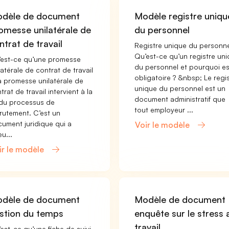
dèle de document
Modèle registre uniqu
omesse unilatérale de
du personnel
ntrat de travail
Registre unique du personn
Qu’est-ce qu’un registre un
est-ce qu’une promesse
du personnel et pourquoi est
latérale de contrat de travail
obligatoire ? &nbsp; Le regi
a promesse unilatérale de
unique du personnel est un
trat de travail intervient à la
document administratif que
 du processus de
tout employeur ...
rutement. C’est un
ument juridique qui a
Voir le modèle
eu...
ir le modèle
dèle de document
Modèle de document
stion du temps
enquête sur le stress 
travail
est-ce qu’une fiche de suivi