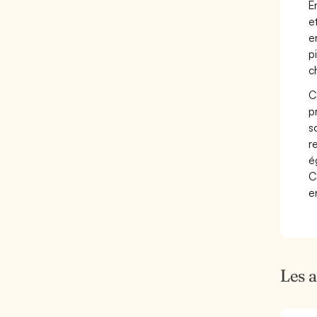
E
e
e
p
c
C
p
s
r
é
C
e
Les 