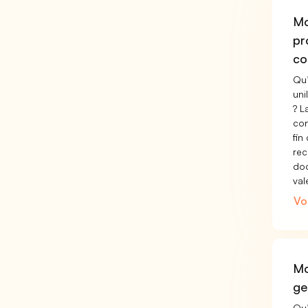
Mo
pr
co
Qu’
uni
? L
con
fin
rec
doc
val
Vo
Mo
ge
Qu’