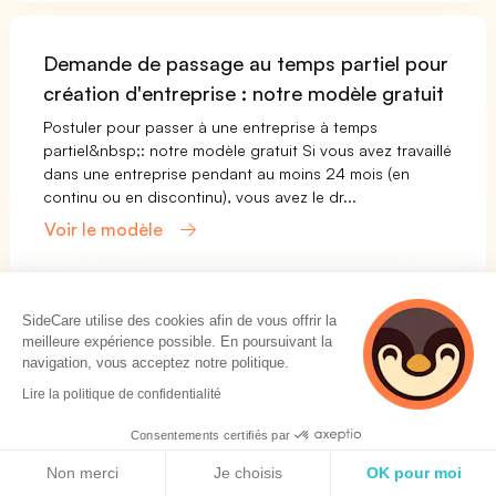
Demande de passage au temps partiel pour
création d'entreprise : notre modèle gratuit
Postuler pour passer à une entreprise à temps
partiel&nbsp;: notre modèle gratuit Si vous avez travaillé
dans une entreprise pendant au moins 24 mois (en
continu ou en discontinu), vous avez le dr...
Voir le modèle
SideCare utilise des cookies afin de vous offrir la
Charte télétravail : notre modèle gratuit
meilleure expérience possible. En poursuivant la
navigation, vous acceptez notre politique.
Charte de bureau à distance : notre modèle gratuit
Avez-vous mis en place le télétravail dans votre
Lire la politique de confidentialité
entreprise&nbsp;? Nous vous recommandons fortement
Consentements certifiés par
de déterminer formellement les modalités du té...
Politique de cookies
Voir le modèle
Non merci
Je choisis
OK pour moi