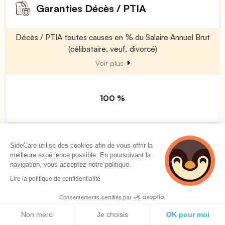
Garanties Décès / PTIA
Décès / PTIA toutes causes en % du Salaire Annuel Brut
(célibataire, veuf, divorcé)
Voir plus
100 %
Décès / PTIA toutes causes en % du Salaire Annuel Brut
(marié)
SideCare utilise des cookies afin de vous offrir la
meilleure expérience possible. En poursuivant la
Voir plus
navigation, vous acceptez notre politique.
Lire la politique de confidentialité
100 %
Consentements certifiés par
Politique de cookies
Non merci
Je choisis
OK pour moi
Décès / PTIA toutes causes en % du Salaire Annuel Brut