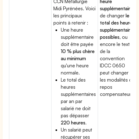
CCN Métallurgie
heure
Midi Pyrénées. Voici
supplémentaire
,
les principaux
de changer
le
points à retenir :
total des heures
Une heure
supplémentaires
supplémentaire
possibles
, ou
doit être payée
encore le texte
10 % plus chère
de la
au minimum
convention
qu'une heure
IDCC 0650
normale.
peut changer
Le total des
les modalités du
heures
repos
supplémentaires
compensateur.
par an par
salarié ne doit
pas dépasser
220 heures
.
Un salarié peut
récupérer ses