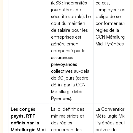
(IJSS : Indemnités
ce cas,
journalières de
l'employeur est
sécurité sociale). Le
obligé de se
coût du maintien
conformer aux
de salaire pour les
règles de la
entreprises est
CCN Métallurgie
généralement
Midi Pyrénées
compensé par les
assurances
prévoyances
collectives
au-delà
de 30 jours (cadre
défini par la CCN
Métallurgie Midi
Pyrénées).
Les congés
La loi définit des
La Convention
payés, RTT
minima stricts et
Métallurgie Midi
définis par la
des règles
Pyrénées peut
Métallurgie Midi
concernant
les
prévoir de