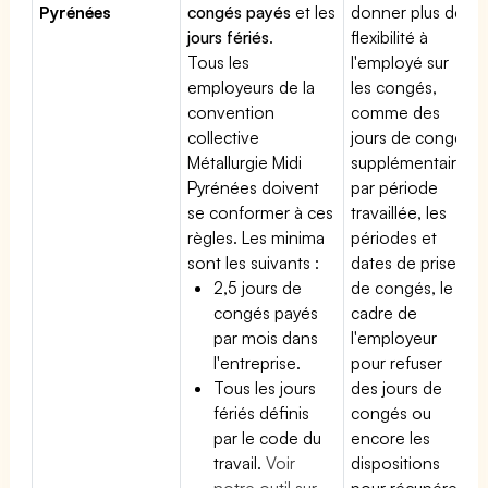
Pyrénées
congés payés
et les
donner plus de
jours fériés
.
flexibilité à
Tous les
l'employé sur
employeurs de la
les congés,
convention
comme des
collective
jours de congé
Métallurgie Midi
supplémentaires
Pyrénées doivent
par période
se conformer à ces
travaillée, les
règles. Les minima
périodes et
sont les suivants :
dates de prise
2,5 jours de
de congés, le
congés payés
cadre de
par mois dans
l'employeur
l'entreprise.
pour refuser
Tous les jours
des jours de
fériés définis
congés ou
par le code du
encore les
travail.
Voir
dispositions
notre outil sur
pour récupérer