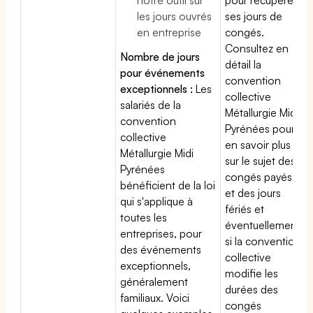
les jours ouvrés
ses jours de
en entreprise
congés.
Consultez en
Nombre de jours
détail la
pour événements
convention
exceptionnels :
Les
collective
salariés de la
Métallurgie Midi
convention
Pyrénées pour
collective
en savoir plus
Métallurgie Midi
sur le sujet des
Pyrénées
congés payés
bénéficient de la loi
et des jours
qui s'applique à
fériés et
toutes les
éventuellement
entreprises, pour
si la convention
des événements
collective
exceptionnels,
modifie les
généralement
durées des
familiaux. Voici
congés