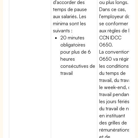
d'accorder des
ou plus longs.
temps de pause
Dans ce cas,
aux salariés. Les
l'employeur doit
minima sont les
se conformer
suivants :
aux règles de la
20 minutes
CCN IDCC
obligatoires
0650.
pour plus de 6
La convention
heures
0650 va régir
consécutives de
les conditions
travail
du temps de
travail, du travail
le week-end, du
travail pendant
les jours fériés,
du travail de nuit
en instituant
des grilles de
rémunérations
et de