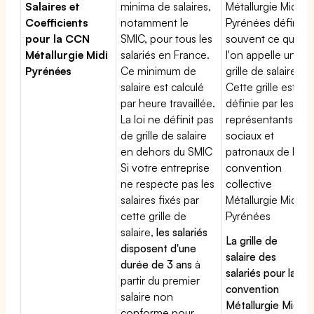
Salaires et
minima de salaires,
Métallurgie Midi
Coefficients
notamment le
Pyrénées définit
pour la CCN
SMIC, pour tous les
souvent ce que
Métallurgie Midi
salariés en France.
l'on appelle une
Pyrénées
Ce minimum de
grille de salaires.
salaire est calculé
Cette grille est
par heure travaillée.
définie par les
La loi ne définit pas
représentants
de grille de salaire
sociaux et
en dehors du SMIC
patronaux de la
Si votre entreprise
convention
ne respecte pas les
collective
salaires fixés par
Métallurgie Midi
cette grille de
Pyrénées
salaire,
les salariés
La grille de
disposent d'une
salaire des
durée de 3 ans
à
salariés pour la
partir du premier
convention
salaire non
Métallurgie Midi
conforme pour