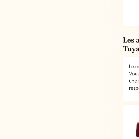
Les 
Tuya
Le m
Vous
une 
respo