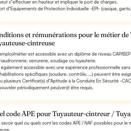
 peut s''effectuer en hauteur et impliquer le port de charges.
ort d''Equipements de Protection Individuelle -EPI- (casque, gants, 
ditions et rémunérations pour le métier de
yauteuse-cintreuse
emploi/métier est accessible avec un diplôme de niveau CAP/BEP à
haudronnerie, serrurerie, soudage ou tuyauterie.
st également accessible avec une expérience professionnelle sans 
habilitations spécifiques (soudure, contrôle, ...) peuvent être exig
u plusieurs Certificat(s) d''Aptitude à la Conduite En Sécurité -C
nouveler périodiquement peu(ven)t être requis.
el code APE pour Tuyauteur-cintreur / Tuya
 savoir quel ou quels sont les codes APE / NAF possibles pour le 
reuse.