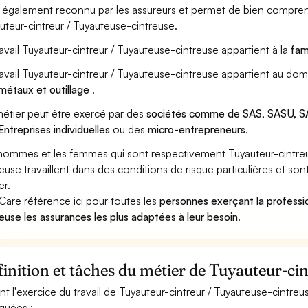
st également reconnu par les assureurs et permet de bien compren
uteur-cintreur / Tuyauteuse-cintreuse.
ravail Tuyauteur-cintreur / Tuyauteuse-cintreuse appartient à la
fam
ravail Tuyauteur-cintreur / Tuyauteuse-cintreuse appartient au dom
métaux et outillage
.
étier peut être exercé par des
sociétés comme de SAS, SASU, SA
Entreprises individuelles
ou des
micro-entrepreneurs
.
hommes et les femmes qui sont respectivement Tuyauteur-cintreu
reuse travaillent dans des conditions de risque particulières et so
er.
Care référence ici pour toutes les
personnes exerçant la professi
reuse les assurances les plus adaptées à leur besoin
.
inition et tâches du métier de Tuyauteur-ci
nt l'exercice du travail de Tuyauteur-cintreur / Tuyauteuse-cintreu
iquées :