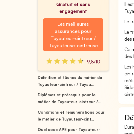
Gratuit et sans
Il e
engagement
Tuya
Le t
Les meilleures
assurances pour
Le t
Tuyauteur-cintreur /
des 
Tuyauteuse-cintreuse
Ce m
des
9,8/10
Les 
cint
Définition et tâches du métier de
méti
Tuyauteur-cintreur / Tuyau...
Side
cint
Diplômes et prérequis pour le
métier de Tuyauteur-cintreur /...
Conditions et rémunérations pour
Déf
le métier de Tuyauteur-cint...
Dura
Quel code APE pour Tuyauteur-
prat