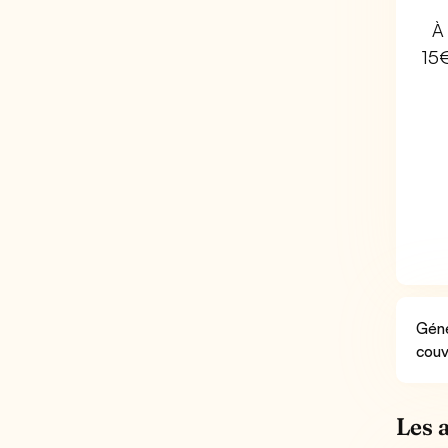
À 
15
Géné
couv
Les 