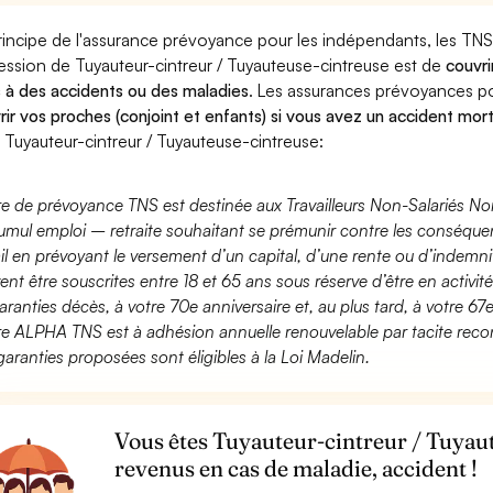
rincipe de l'assurance prévoyance pour les indépendants, les TNS
ession de Tuyauteur-cintreur / Tuyauteuse-cintreuse est de
couvri
 à des accidents ou des maladies
. Les assurances prévoyances 
rir vos proches (conjoint et enfants) si vous avez un accident mort
 Tuyauteur-cintreur / Tuyauteuse-cintreuse:
fre de prévoyance TNS est destinée aux Travailleurs Non-Salariés No
umul emploi – retraite souhaitant se prémunir contre les conséquen
ail en prévoyant le versement d’un capital, d’une rente ou d’indemnit
ent être souscrites entre 18 et 65 ans sous réserve d’être en activi
aranties décès, à votre 70e anniversaire et, au plus tard, à votre 67e
fre ALPHA TNS est à adhésion annuelle renouvelable par tacite recon
garanties proposées sont éligibles à la Loi Madelin.
Vous êtes Tuyauteur-cintreur / Tuyaut
revenus en cas de maladie, accident !