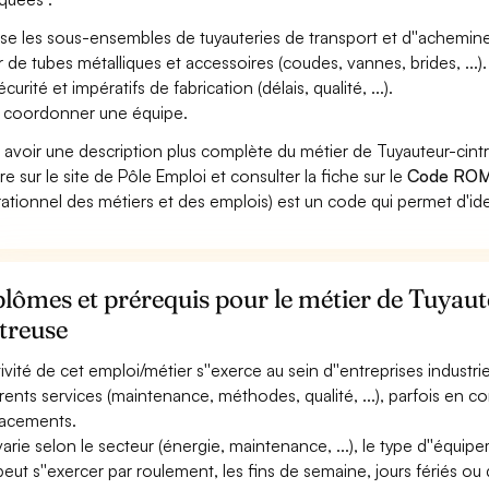
ise les sous-ensembles de tuyauteries de transport et d''achemineme
ir de tubes métalliques et accessoires (coudes, vannes, brides, ...)
curité et impératifs de fabrication (délais, qualité, ...).
 coordonner une équipe.
 avoir une description plus complète du métier de Tuyauteur-cin
re sur le site de Pôle Emploi et consulter la fiche sur le
Code ROM
ationnel des métiers et des emplois) est un code qui permet d'ide
lômes et prérequis pour le métier de Tuyaut
treuse
ctivité de cet emploi/métier s''exerce au sein d''entreprises industri
érents services (maintenance, méthodes, qualité, ...), parfois en co
acements.
 varie selon le secteur (énergie, maintenance, ...), le type d''équipe
 peut s''exercer par roulement, les fins de semaine, jours fériés ou 