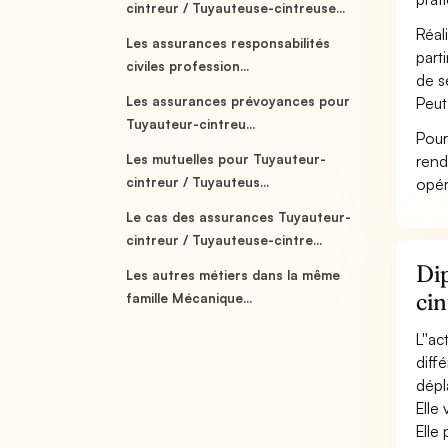
cintreur / Tuyauteuse-cintreuse...
Réal
Les assurances responsabilités
part
civiles profession...
de sé
Les assurances prévoyances pour
Peut
Tuyauteur-cintreu...
Pour
Les mutuelles pour Tuyauteur-
rend
cintreur / Tuyauteus...
opér
Le cas des assurances Tuyauteur-
cintreur / Tuyauteuse-cintre...
Dip
Les autres métiers dans la même
cin
famille Mécanique...
L''a
diff
dépl
Elle
Elle