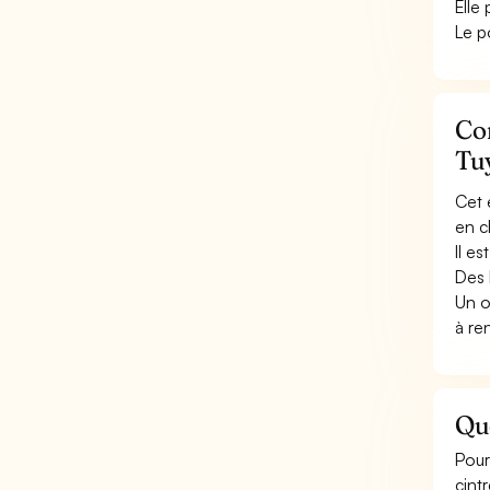
Elle
Le p
Con
Tu
Cet 
en c
Il e
Des 
Un o
à re
Qu
Pour
cint