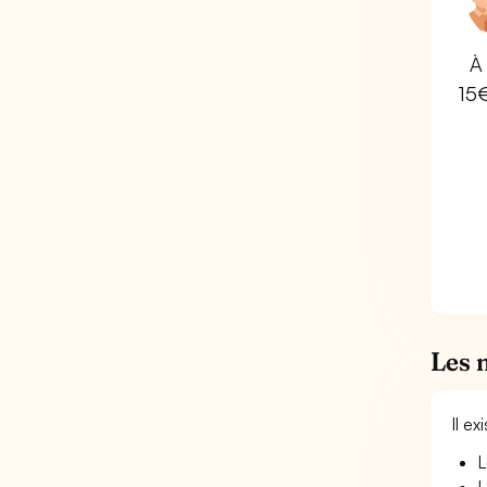
À 
15
Les 
Il e
L