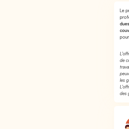
Le p
prof
dues
couv
pour
L’of
de c
trav
peuv
les g
L’of
des 