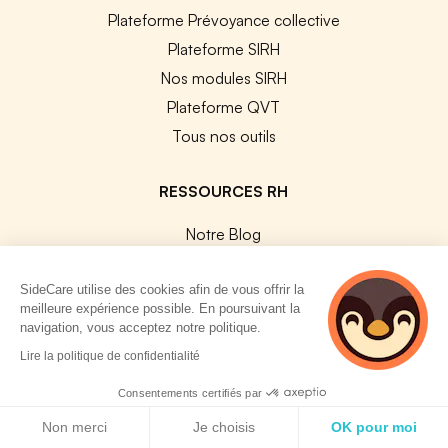
Plateforme Prévoyance collective
Plateforme SIRH
Nos modules SIRH
Plateforme QVT
Tous nos outils
RESSOURCES RH
Notre Blog
Modèles de documents
SideCare utilise des cookies afin de vous offrir la
Guides Entreprises
meilleure expérience possible. En poursuivant la
Les conventions collectives
navigation, vous acceptez notre politique.
Les codes APE / NAF
5 personnes
Lire la politique de confidentialité
consultent
Base des métiers
actuellement cette
Consentements certifiés par
Les assureurs partenaires
page
Politique de cookies
Non merci
Je choisis
OK pour moi
Le PMSS par année