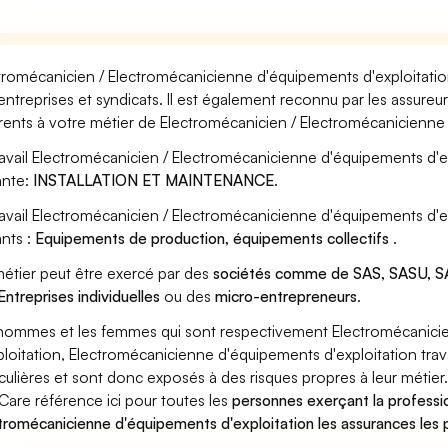
tromécanicien / Electromécanicienne d'équipements d'exploitation
entreprises et syndicats. Il est également reconnu par les assure
rents à votre métier de Electromécanicien / Electromécanicienne 
ravail Electromécanicien / Electromécanicienne d'équipements d'ex
ante:
INSTALLATION ET MAINTENANCE
.
ravail Electromécanicien / Electromécanicienne d'équipements d'e
ants :
Equipements de production, équipements collectifs
.
étier peut être exercé par des
sociétés comme de SAS, SASU, SA
Entreprises individuelles
ou des
micro-entrepreneurs
.
hommes et les femmes qui sont respectivement Electromécanici
ploitation, Electromécanicienne d'équipements d'exploitation trav
iculières et sont donc exposés à des risques propres à leur métier
Care référence ici pour toutes les
personnes exerçant la professi
tromécanicienne d'équipements d'exploitation les assurances les 