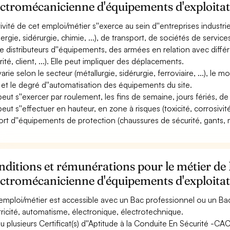
ectromécanicienne d'équipements d'exploita
ctivité de cet emploi/métier s''exerce au sein d''entreprises indust
nergie, sidérurgie, chimie, ...), de transport, de sociétés de servi
e distributeurs d''équipements, des armées en relation avec diff
ité, client, ...). Elle peut impliquer des déplacements.
varie selon le secteur (métallurgie, sidérurgie, ferroviaire, ...), le
 et le degré d''automatisation des équipements du site.
 peut s''exercer par roulement, les fins de semaine, jours fériés, de
peut s''effectuer en hauteur, en zone à risques (toxicité, corrosivité
ort d''équipements de protection (chaussures de sécurité, gants, m
ditions et rémunérations pour le métier de
ectromécanicienne d'équipements d'exploita
emploi/métier est accessible avec un Bac professionnel ou un 
tricité, automatisme, électronique, électrotechnique.
u plusieurs Certificat(s) d''Aptitude à la Conduite En Sécurité -C