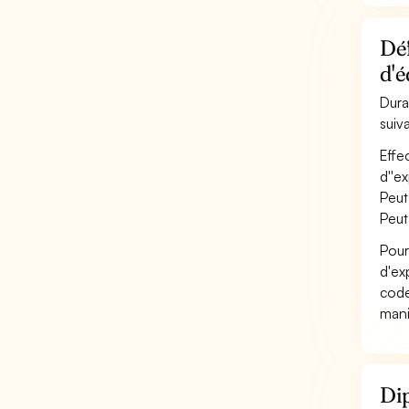
Déf
d'é
Dura
suiv
Effe
d''e
Peut
Peut
Pour
d'ex
code
mani
Dip