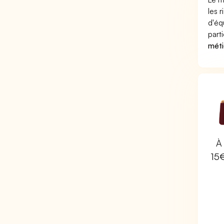
les 
d'éq
part
méti
À 
15