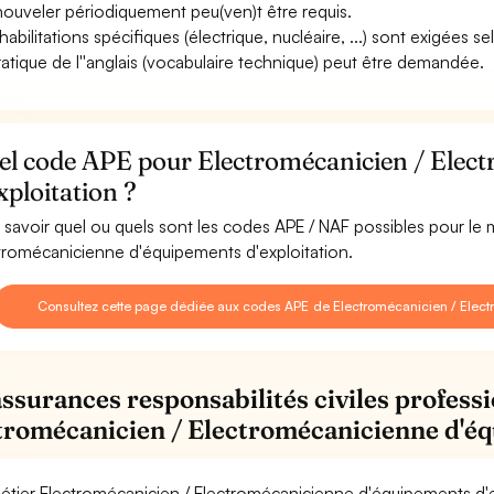
nouveler périodiquement peu(ven)t être requis.
abilitations spécifiques (électrique, nucléaire, ...) sont exigées sel
ratique de l''anglais (vocabulaire technique) peut être demandée.
el code APE pour Electromécanicien / Elec
xploitation ?
 savoir quel ou quels sont les codes APE / NAF possibles pour le 
tromécanicienne d'équipements d'exploitation.
Consultez cette page dédiée aux codes APE de Electromécanicien / Elect
assurances responsabilités civiles professi
tromécanicien / Electromécanicienne d'éq
étier Electromécanicien / Electromécanicienne d'équipements d'e