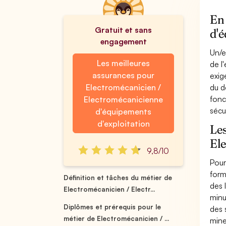
En 
Gratuit et sans
d'é
engagement
Un/e
Les meilleures
de l
assurances pour
exig
Electromécanicien /
du d
fonc
Electromécanicienne
sécu
d'équipements
d'exploitation
Les
El
9,8/10
Pour
form
Définition et tâches du métier de
des 
Electromécanicien / Electr...
minu
Diplômes et prérequis pour le
des 
métier de Electromécanicien / ...
mine