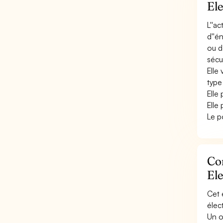
El
L''a
d''é
ou d
sécur
Elle 
type
Elle
Elle 
Le p
Con
El
Cet 
élec
Un o