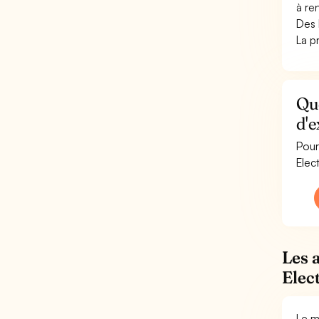
à re
Des h
La p
Qu
d'e
Pour
Elec
Les 
Elec
Le m