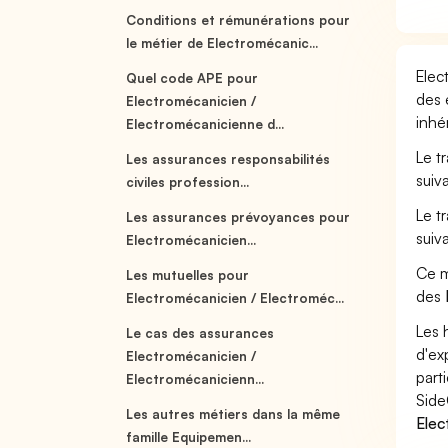
Conditions et rémunérations pour
le métier de Electromécanic...
Elec
Quel code APE pour
des 
Electromécanicien /
inhé
Electromécanicienne d...
Le t
Les assurances responsabilités
suiv
civiles profession...
Le t
Les assurances prévoyances pour
suiv
Electromécanicien...
Ce m
Les mutuelles pour
des
Electromécanicien / Electroméc...
Les 
Le cas des assurances
d'ex
Electromécanicien /
part
Electromécanicienn...
Side
Les autres métiers dans la même
Elec
famille Equipemen...