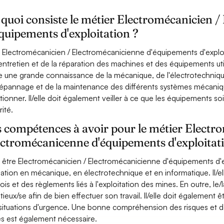
quoi consiste le métier Electromécanicien 
quipements d'exploitation ?
 Electromécanicien / Electromécanicienne d'équipements d'exploit
'entretien et de la réparation des machines et des équipements uti
e une grande connaissance de la mécanique, de l'électrotechnique 
épannage et de la maintenance des différents systèmes mécanique
tionner. Il/elle doit également veiller à ce que les équipements 
rité.
 compétences à avoir pour le métier Electr
ectromécanicenne d'équipements d'exploitat
 être Electromécanicien / Electromécanicienne d'équipements d'exp
ation en mécanique, en électrotechnique et en informatique. Il/e
lois et des règlements liés à l'exploitation des mines. En outre, le/
tieux/se afin de bien effectuer son travail. Il/elle doit également 
situations d'urgence. Une bonne compréhension des risques et de
s est également nécessaire.