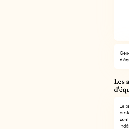
Géné
d'éq
Les 
d'éq
Le p
prof
cont
indé