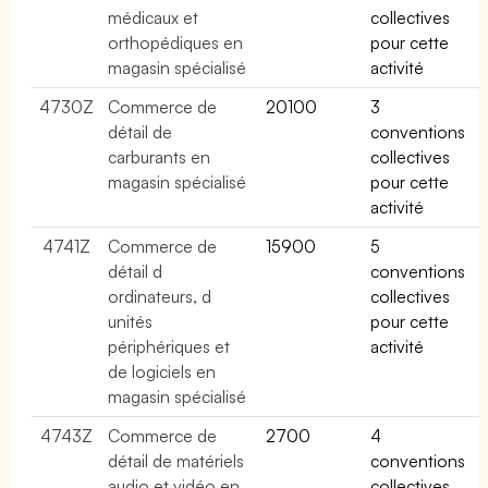
médicaux et
collectives
orthopédiques en
pour cette
magasin spécialisé
activité
4730Z
Commerce de
20100
3
détail de
conventions
carburants en
collectives
magasin spécialisé
pour cette
activité
4741Z
Commerce de
15900
5
détail d
conventions
ordinateurs, d
collectives
unités
pour cette
périphériques et
activité
de logiciels en
magasin spécialisé
4743Z
Commerce de
2700
4
détail de matériels
conventions
audio et vidéo en
collectives