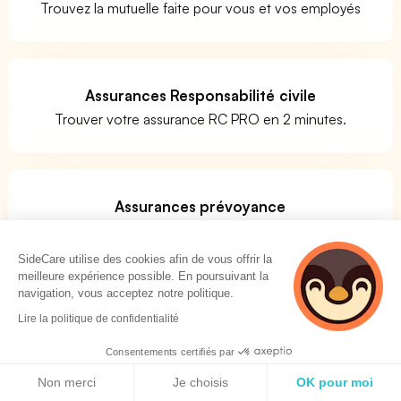
Trouvez la mutuelle faite pour vous et vos employés
Assurances Responsabilité civile
Trouver votre assurance RC PRO en 2 minutes.
Assurances prévoyance
Comparer facilement les assurances prévoyance
SideCare utilise des cookies afin de vous offrir la
meilleure expérience possible. En poursuivant la
navigation, vous acceptez notre politique.
Quels métiers pour le code APE 4721Z ?
Lire la politique de confidentialité
Consentements certifiés par
Vous vous posez la question de savoir si votre activité
Politique de cookies
Non merci
Je choisis
OK pour moi
correspond bien au code APE 4721Z ? La réponse n'est