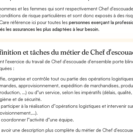
hommes et les femmes qui sont respectivement Chef d'escouade d
conditions de risque particulières et sont donc exposés à des risq
Care référence ici pour toutes les
personnes exerçant la profess
dés les assurances les plus adaptées à leur besoin
.
inition et tâches du métier de Chef d'escou
nt l'exercice du travail de Chef d'escouade d'ensemble porte blind
iquées :
ifie, organise et contrôle tout ou partie des opérations logistiqu
andes, approvisionnement, expédition de marchandises, produits, .
oduction, ...) ou d''un service, selon les impératifs (délais, qualité,
ygiène et de sécurité.
 participer à la réalisation d''opérations logistiques et intervenir 
ovisionnement,...).
 coordonner l''activité d''une équipe.
 avoir une description plus complète du métier de Chef d'escou