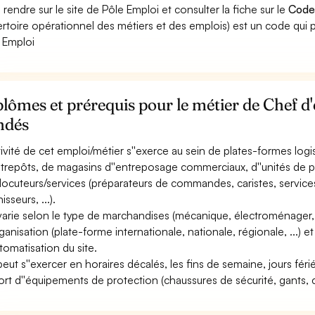
 rendre sur le site de Pôle Emploi et consulter la fiche sur le
Code
rtoire opérationnel des métiers et des emplois) est un code qui p
 Emploi
lômes et prérequis pour le métier de Chef d
ndés
ctivité de cet emploi/métier s''exerce au sein de plates-formes log
ntrepôts, de magasins d''entreposage commerciaux, d''unités de pro
rlocuteurs/services (préparateurs de commandes, caristes, service
isseurs, ...).
 varie selon le type de marchandises (mécanique, électroménager, 
rganisation (plate-forme internationale, nationale, régionale, ...) et
utomatisation du site.
 peut s''exercer en horaires décalés, les fins de semaine, jours féri
ort d''équipements de protection (chaussures de sécurité, gants, ca