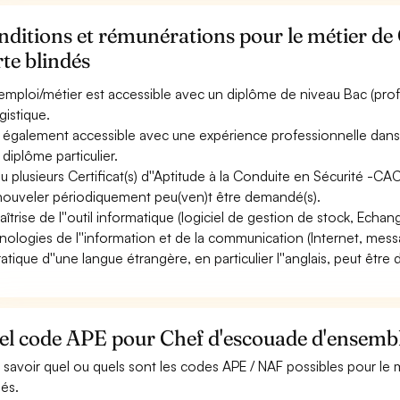
ditions et rémunérations pour le métier de
te blindés
emploi/métier est accessible avec un diplôme de niveau Bac (pro
gistique.
st également accessible avec une expérience professionnelle dans l
 diplôme particulier.
u plusieurs Certificat(s) d''Aptitude à la Conduite en Sécurité -C
nouveler périodiquement peu(ven)t être demandé(s).
aîtrise de l''outil informatique (logiciel de gestion de stock, Echa
nologies de l''information et de la communication (Internet, messag
ratique d''une langue étrangère, en particulier l''anglais, peut êtr
l code APE pour Chef d'escouade d'ensemble
 savoir quel ou quels sont les codes APE / NAF possibles pour l
dés.