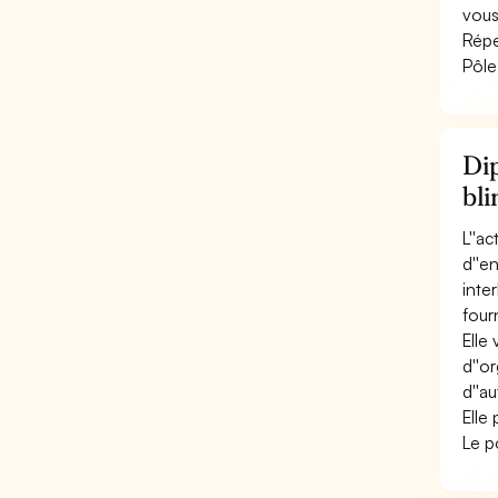
vous
Répe
Pôle
Dip
bli
L''a
d''e
inte
fourn
Elle
d''o
d''a
Elle
Le p