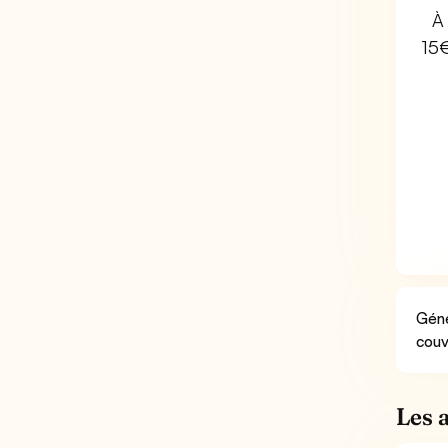
À 
15
Géné
couv
Les 