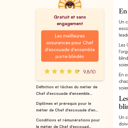
En 
Gratuit et sans
Un c
engagement
esco
lead
Les meilleures
assurances pour Chef
Les 
d'escouade d'ensemble
l'or
porte blindés
blin
soie
9,8/10
En o
chaq
Définition et tâches du métier de
soie
Chef d'escouade d'ensemble...
Les
Diplômes et prérequis pour le
bli
métier de Chef d'escouade d'en...
Un c
Conditions et rémunérations pour
doiv
le métier de Chef d'escouad...