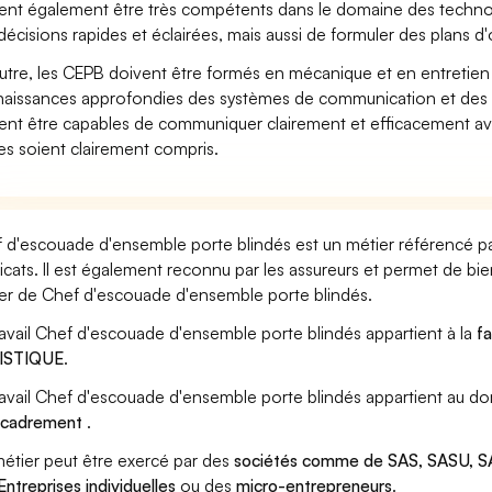
ent également être très compétents dans le domaine des technolo
décisions rapides et éclairées, mais aussi de formuler des plans d'
utre, les CEPB doivent être formés en mécanique et en entretien 
aissances approfondies des systèmes de communication et des p
ent être capables de communiquer clairement et efficacement av
es soient clairement compris.
 d'escouade d'ensemble porte blindés est un métier référencé par
icats. Il est également reconnu par les assureurs et permet de bi
er de Chef d'escouade d'ensemble porte blindés.
ravail Chef d'escouade d'ensemble porte blindés appartient à la
fa
ISTIQUE
.
ravail Chef d'escouade d'ensemble porte blindés appartient au do
ncadrement
.
étier peut être exercé par des
sociétés comme de SAS, SASU, SA
Entreprises individuelles
ou des
micro-entrepreneurs
.