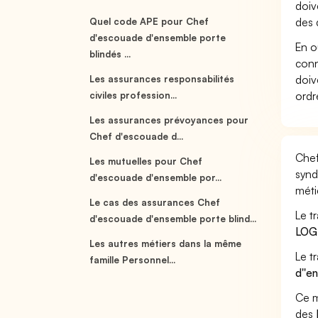
doiv
des 
Quel code APE pour Chef
d'escouade d'ensemble porte
En o
blindés ...
conn
doiv
Les assurances responsabilités
ordr
civiles profession...
Les assurances prévoyances pour
Chef d'escouade d...
Chef
Les mutuelles pour Chef
synd
d'escouade d'ensemble por...
méti
Le cas des assurances Chef
Le t
d'escouade d'ensemble porte blind...
LOG
Les autres métiers dans la même
Le t
famille Personnel...
d''e
Ce m
des