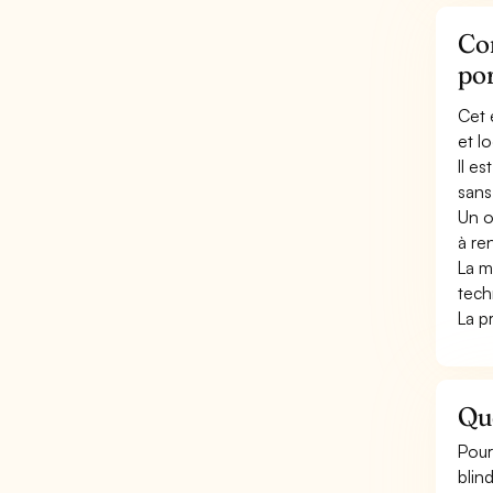
Con
por
Cet 
et lo
Il e
sans
Un o
à re
La m
tech
La p
Que
Pour
blin