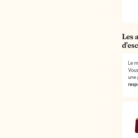
Les 
d'es
Le m
Vous
une 
respo