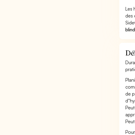
Les 
des 
Side
blin
Déf
Dura
prat
Plan
comm
de pr
d''h
Peut
appr
Peut
Pour