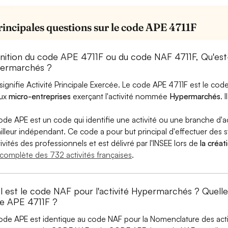
rincipales questions sur le code APE 4711F
inition du code APE 4711F ou du code NAF 4711F, Qu'e
ermarchés ?
signifie Activité Principale Exercée. Le code APE 4711F est le c
aux
micro-entreprises
exerçant l'activité nommée
Hypermarchés
. 
ode APE est un code qui identifie une activité ou une branche d'a
ailleur indépendant. Ce code a pour but principal d'effectuer des st
tivités des professionnels et est délivré par l'INSEE lors de
la créat
e complète des 732 activités françaises
.
l est le code NAF pour l'activité Hypermarchés ? Quell
e APE 4711F ?
ode APE est identique au code NAF pour la Nomenclature des activi