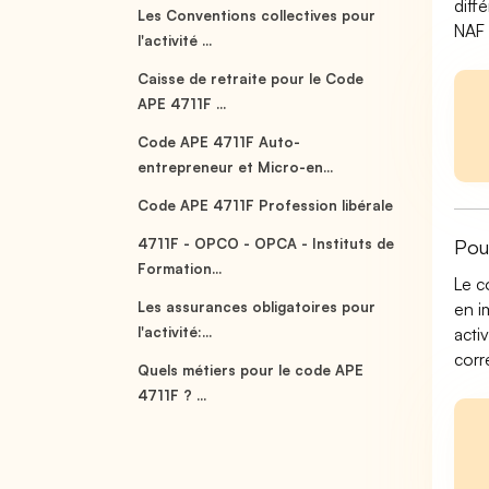
diff
Les Conventions collectives pour
NAF 
l'activité ...
Caisse de retraite pour le Code
APE 4711F ...
Code APE 4711F Auto-
entrepreneur et Micro-en...
Code APE 4711F Profession libérale
4711F - OPCO - OPCA - Instituts de
Pou
Formation...
Le c
Les assurances obligatoires pour
en i
l'activité:...
acti
corr
Quels métiers pour le code APE
4711F ? ...