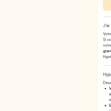
J'ai
Votr
Si v
votr
gran
Hype
Hyp
Deux
V
a
m
E