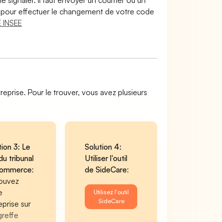
le signaler. Il faut envoyer un courrier ou un
lir pour effectuer le changement de votre code
 INSEE
reprise. Pour le trouver, vous avez plusieurs
tion 3: Le
Solution 4:
du tribunal
Utiliser l'outil
commerce
:
de SideCare
:
ouvez
e
Utilisez l'outil
SideCare
eprise sur
greffe