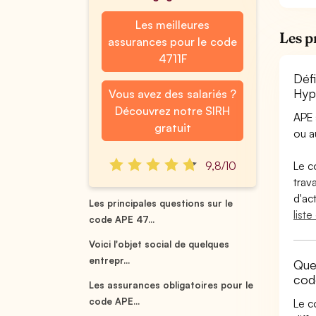
Les meilleures
Les p
assurances pour le code
4711F
Déf
Hyp
Vous avez des salariés ?
Découvrez notre SIRH
APE 
gratuit
ou 
9,8/10
Le c
trav
d'ac
Les principales questions sur le
list
code APE 47...
Voici l'objet social de quelques
entrepr...
Que
cod
Les assurances obligatoires pour le
code APE...
Le c