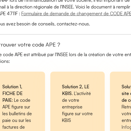
 NAF lors de l'immatriculation de votre société, il est important de 
ail à la direction régionale de l'INSEE. Voici le document à remp
PE 4711F :
Formulaire de demande de changement de CODE APE
ous avez besoin de conseils, contactez-nous.
trouver votre code APE ?
e code APE est attribué par l'INSEE lors de la création de votre ent
tions:
Solution 1,
Solution 2, LE
Solu
FICHE DE
KBIS
. L'activité
site 
PAIE
: Le code
de votre
de 
APE figure sur
entreprise
Retr
les bulletins de
figure sur votre
votr
paie ou sur les
KBIS
entr
factures de
Info