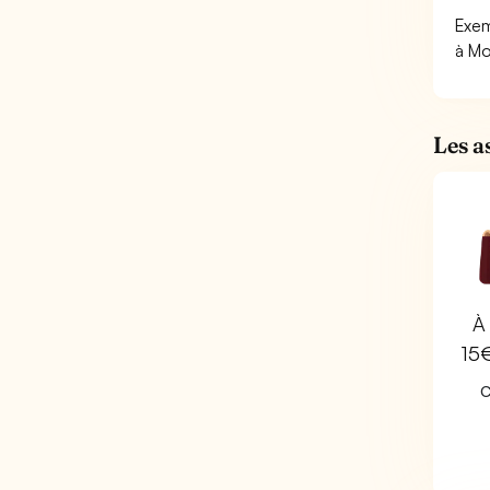
Exem
à Mo
Les a
À 
15
C