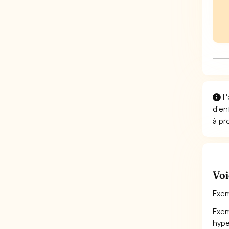
L'
d'en
à pr
Voi
Exem
Exem
hype