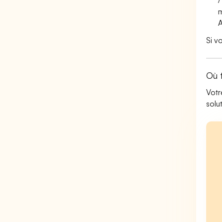
/
m
A
Si v
Où 
Votr
solu