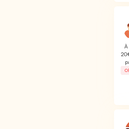
À 
20€
p
Ob