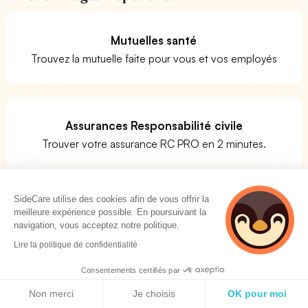
Mutuelles santé
Trouvez la mutuelle faite pour vous et vos employés
Assurances Responsabilité civile
Trouver votre assurance RC PRO en 2 minutes.
SideCare utilise des cookies afin de vous offrir la
Assurances prévoyance
meilleure expérience possible. En poursuivant la
navigation, vous acceptez notre politique.
Comparer facilement les assurances prévoyance
Lire la politique de confidentialité
Consentements certifiés par
Politique de cookies
Quels métiers pour le code APE 4761Z ?
Non merci
Je choisis
OK pour moi