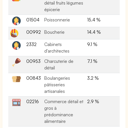
détail fruits légumes
épicerie
01504
Poissonnerie
15.4 %
00992
Boucherie
14.4 %
2332
Cabinets
9.1 %
d'architectes
00953
Charcuterie de
7.1 %
détail
00843
Boulangeries
3.2 %
pâtisseries
artisanales
02216
Commerce détail et
2.9 %
gros à
prédominance
alimentaire