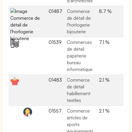
d'architectes
01487
Commerce
8.7 %
de détail de
l'horlogerie
bijouterie
01539
Commerces
7.1 %
de détail
papeterie
bureau
informatique
01483
Commerce
2.1 %
de détail
habillement
textiles
01557
Commerce
2.1 %
articles de
sports
équipements