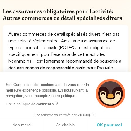
Les assurances obligatoires pour l'activité:
Autres commerces de détail spécialisés divers
Autres commerces de détail spécialisés divers n'est pas
une activité réglementée. Ainsi, aucune assurance de
type responsabilité civile (RC PRO) n'est obligatoire
spécifiquement pour l'exercice de cette activité.
Néanmoins, il est
fortement recommandé de souscrire à
des assurances de responsabilité civile
pour l'activité
Autres commerces de détail spécialisés divers.
Concernant les assurances obligatoires pour vos
SideCare utilise des cookies afin de vous offrir la
employés (Mutuelle Santé et Prévoyance Collective),
meilleure expérience possible. En poursuivant la
vous devez vous référer à votre convention collective.
navigation, vous acceptez notre politique.
Lire la politique de confidentialité
Comparez les produits et assurances les plus
Consentements certifiés par
pertinents pour l'activité Autres commerces de
Politique de cookies
Non merci
Je choisis
OK pour moi
détail spécialisés divers