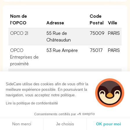
Nom de
Code
l'OPCO
Adresse
Postal
Ville
OPCO 2I
55 Rue de
75009
PARIS
Châteaudun
OPCO
53 Rue Ampère
75017
PARIS
Entreprises de
proximité
OPCO
251, Bd Pereire
75852
Paris
Commerce
-75852 Paris cedex
SideCare utilise des cookies afin de vous offrir la
17
meilleure expérience possible. En poursuivant la
navigation, vous acceptez notre politique.
Lire la politique de confidentialité
Les assurances obligatoires pour l'activité:
Consentements certifiés par
Commerce de détail d habillement en magasin
Politique de cookies
Non merci
Je choisis
OK pour moi
spécialisé