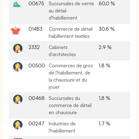
00675
Succursales de vente
60.0 %
au détail
d'habillement
01483
Commerce de détail
30.6 %
habillement textiles
2332
Cabinets
2.9 %
d'architectes
00500
Commerces de gros
1.8 %
de l'habillement, de
la chaussure et du
jouet
00468
Succursales du
1.8 %
commerce de détail
en chaussure
00247
Industries de
1.7 %
l'habillement