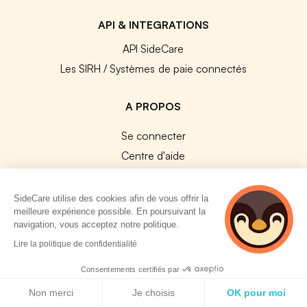
API & INTEGRATIONS
API SideCare
Les SIRH / Systèmes de paie connectés
A PROPOS
Se connecter
Centre d'aide
Nous contacter
Notre équipe
SideCare utilise des cookies afin de vous offrir la
meilleure expérience possible. En poursuivant la
Témoignages
navigation, vous acceptez notre politique.
Travailler chez SideCare
2 personnes
Lire la politique de confidentialité
Mentions légales
consultent
actuellement cette
Consentements certifiés par
CGU & RGPD
page
Politique de cookies
Non merci
Je choisis
OK pour moi
Cookies