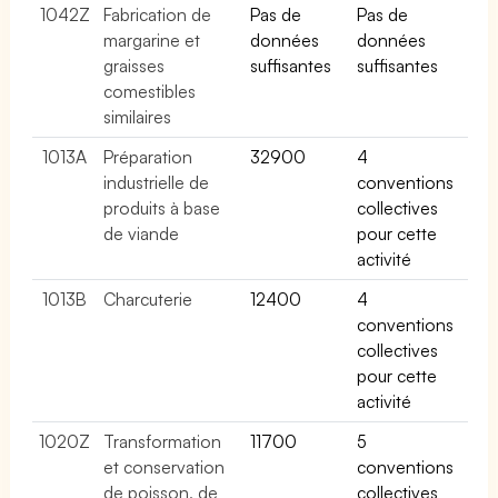
1042Z
Fabrication de
Pas de
Pas de
margarine et
données
données
graisses
suffisantes
suffisantes
comestibles
similaires
1013A
Préparation
32900
4
industrielle de
conventions
produits à base
collectives
de viande
pour cette
activité
1013B
Charcuterie
12400
4
conventions
collectives
pour cette
activité
1020Z
Transformation
11700
5
et conservation
conventions
de poisson, de
collectives