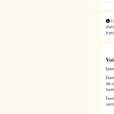
L'
d'en
à pr
Voi
Exem
Exem
de c
tout
Exem
vent