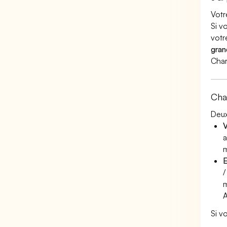
Votr
Si v
votr
gran
Char
Cha
Deux
V
a
m
E
/
m
A
Si v