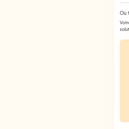
Où 
Votr
solu