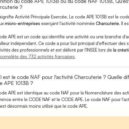
inition du code APE 1013B ou du code NAF 1013B, Qu'e
rcuterie ?
signifie Activité Principale Exercée. Le code APE 1013B est le c
aux
micro-entreprises
exerçant l'activité nommée
Charcuterie
. Il e
ode APE est un code qui identifie une activité ou une branche d'a
ailleur indépendant. Ce code a pour but principal d'effectuer des st
tivités des professionnels et est délivré par l'INSEE lors de
la créat
e complète des 732 activités françaises
.
l est le code NAF pour l'activité Charcuterie ? Quelle 
e APE 1013B ?
ode APE est identique au code NAF pour la Nomenclature des activi
érence entre le CODE NAF et le CODE APE. Le code NAF pour l'act
est désormais moins utilisé que le code APE.