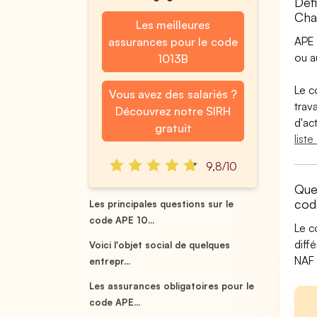
Déf
Cha
Les meilleures
APE 
assurances pour le code
ou 
1013B
Le c
Vous avez des salariés ?
trav
Découvrez notre SIRH
d'ac
gratuit
list
9,8/10
Que
cod
Les principales questions sur le
code APE 10...
Le c
diff
Voici l'objet social de quelques
NAF 
entrepr...
Les assurances obligatoires pour le
code APE...