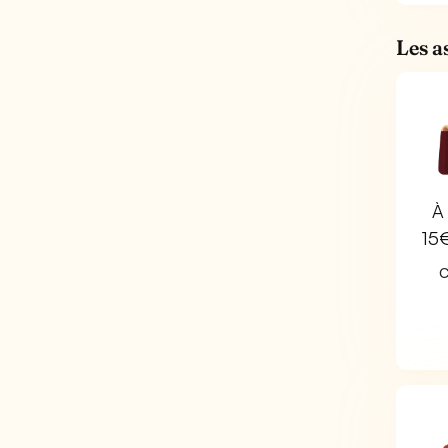
Les a
À 
15
C