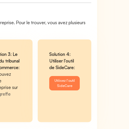
reprise. Pour le trouver, vous avez plusieurs
tion 3: Le
Solution 4:
du tribunal
Utiliser l'outil
commerce
:
de SideCare
:
ouvez
e
Utilisez l'outil
SideCare
eprise sur
greffe