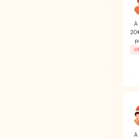
À 
20€
p
Ob
À 