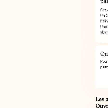
pl
Cet 
Un C
l''a
Une 
abatt
Qu
Pour
plum
Les 
Ouvr