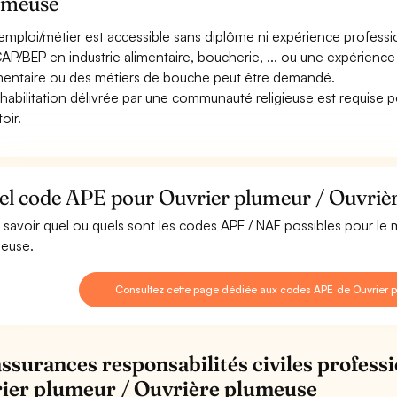
umeuse
emploi/métier est accessible sans diplôme ni expérience professi
AP/BEP en industrie alimentaire, boucherie, ... ou une expérience
limentaire ou des métiers de bouche peut être demandé.
habilitation délivrée par une communauté religieuse est requise pou
oir.
el code APE pour Ouvrier plumeur / Ouvriè
 savoir quel ou quels sont les codes APE / NAF possibles pour le 
euse.
Consultez cette page dédiée aux codes APE de Ouvrier 
assurances responsabilités civiles professi
ier plumeur / Ouvrière plumeuse