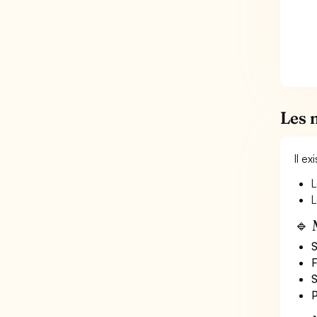
Les 
Il e
L
L
🔹 
S
F
S
P