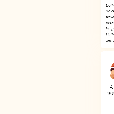
L’of
de c
trav
peuv
les g
L’of
des 
À 
15