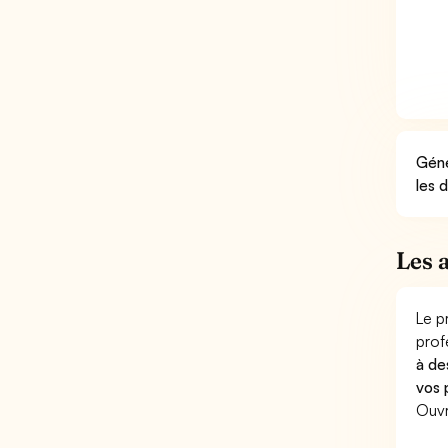
Géné
les 
Les 
Le p
prof
à de
vos 
Ouvr