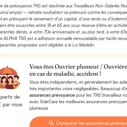
fre de prévoyance TNS est destinée aux Travailleurs Non-Salariés No
umul emploi – retraite souhaitant se prémunir contre les conséquen
ail en prévoyant le versement d’un capital, d’une rente ou d’indemnit
ent être souscrites entre 18 et 65 ans sous réserve d’être en activi
aranties décès, à votre 70e anniversaire et, au plus tard, à votre 67e
fre ALPHA TNS est à adhésion annuelle renouvelable par tacite recon
garanties proposées sont éligibles à la Loi Madelin.
Vous êtes Ouvrier plumeur / Ouvrière
en cas de maladie, accident !
Vous êtes indépendants, et généralement les aide
très importantes voire négligeables. Beaucoup d
assurances prévoyance
pour les TNS (travailleur 
partir de
avec SideCare les meilleures assurances prévoya
€ par mois
plumeuse
Comparer les assurances prévoya