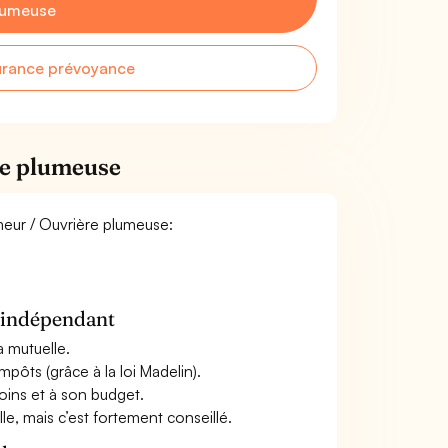
lumeuse
urance prévoyance
re plumeuse
umeur / Ouvrière plumeuse:
n indépendant
a mutuelle.
mpôts (grâce à la loi Madelin).
oins et à son budget.
le, mais c’est fortement conseillé.