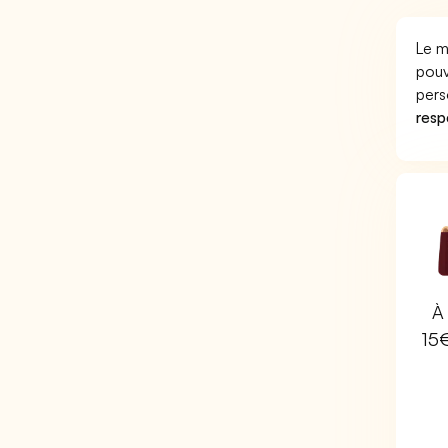
Le m
pouv
pers
respo
À 
15