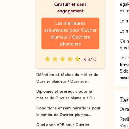
Gratuit et sans
égal
engagement
plum
Le t
Les meilleures
assurances pour Ouvrier
Le t
plumeur / Ouvrière
Ce m
plumeuse
des
Les 
9,8/10
trav
Side
Définition et tâches du métier de
assu
Ouvrier plumeur / Ouvrière...
Diplômes et prérequis pour le
métier de Ouvrier plumeur / Ou...
Déf
Conditions et rémunérations pour
Dura
le métier de Ouvrier plumeu...
Réal
Quel code APE pour Ouvrier
régl