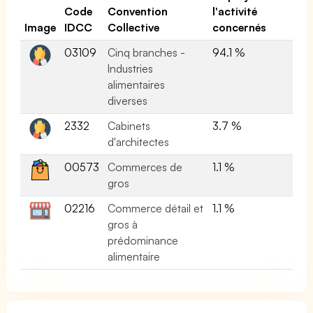
Code
Convention
l'activité
Image
IDCC
Collective
concernés
03109
Cinq branches -
94.1 %
Industries
alimentaires
diverses
2332
Cabinets
3.7 %
d'architectes
00573
Commerces de
1.1 %
gros
02216
Commerce détail et
1.1 %
gros à
prédominance
alimentaire