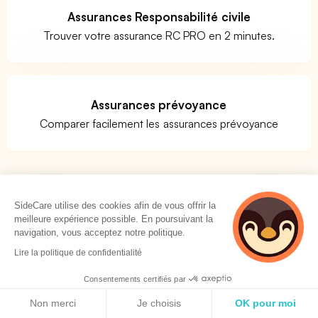
Assurances Responsabilité civile
Trouver votre assurance RC PRO en 2 minutes.
Assurances prévoyance
Comparer facilement les assurances prévoyance
Quels métiers pour le code APE 1083Z ?
SideCare utilise des cookies afin de vous offrir la
meilleure expérience possible. En poursuivant la
Vous vous posez la question de savoir si votre activité
navigation, vous acceptez notre politique.
correspond bien au code APE 1083Z ? La réponse n'est
Lire la politique de confidentialité
pas évidente. Il n'existe pas de liste de métiers clairs
pour l'activité Transformation du thé et du café. La
Consentements certifiés par
meilleure option est de prendre une société similaire à la
Politique de cookies
Non merci
Je choisis
OK pour moi
vôtre et de voir quel est son code d'activité. Si vous