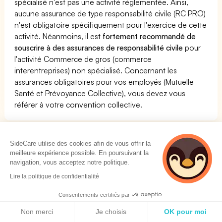
spécialisé n'est pas une activité réglementée. Ainsi,
aucune assurance de type responsabilité civile (RC PRO)
n'est obligatoire spécifiquement pour l'exercice de cette
activité. Néanmoins, il est
fortement recommandé de
souscrire à des assurances de responsabilité civile
pour
l'activité Commerce de gros (commerce
interentreprises) non spécialisé. Concernant les
assurances obligatoires pour vos employés (Mutuelle
Santé et Prévoyance Collective), vous devez vous
référer à votre convention collective.
Comparez les produits et assurances les plus
SideCare utilise des cookies afin de vous offrir la
pertinents pour l'activité Commerce de gros
meilleure expérience possible. En poursuivant la
(commerce interentreprises) non spécialisé
navigation, vous acceptez notre politique.
Lire la politique de confidentialité
Mutuelles santé
Consentements certifiés par
Politique de cookies
Trouvez la mutuelle faite pour vous et vos employés
Non merci
Je choisis
OK pour moi