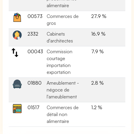
alimentaire
00573
Commerces de
27.9 %
gros
2332
Cabinets
16.9 %
d'architectes
00043
Commission
7.9 %
courtage
importation
exportation
01880
Ameublement -
2.8 %
négoce de
l'ameublement
01517
Commerces de
1.2 %
détail non
alimentaire