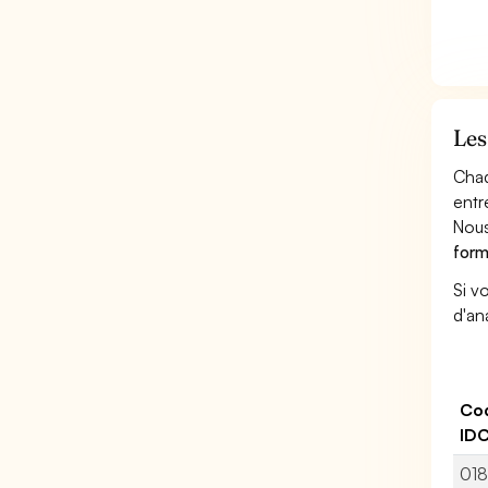
Les
Chaq
entr
Nous
form
Si v
d'an
Co
ID
01