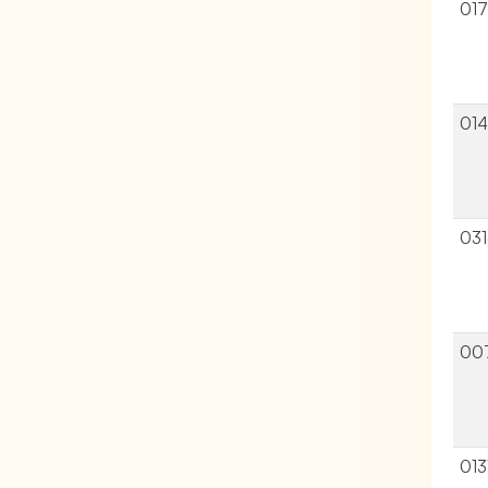
01
014
03
00
013