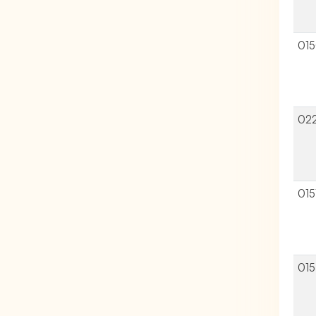
01
02
015
01