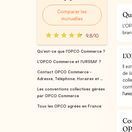
Comparer les
Qu
mutuelles
L'OP
bran
9,8/10
Qu'est-ce que l'OPCO Commerce ?
L'O
L'OPCO Commerce et l'URSSAF ?
Il e
Contact OPCO Commerce -
de l
Adresse, Téléphone, Horaires et ...
coll
cont
Les conventions collectives gérées
l'un
par OPCO Commerce
Tous les OPCO agréés en France
Co
OP