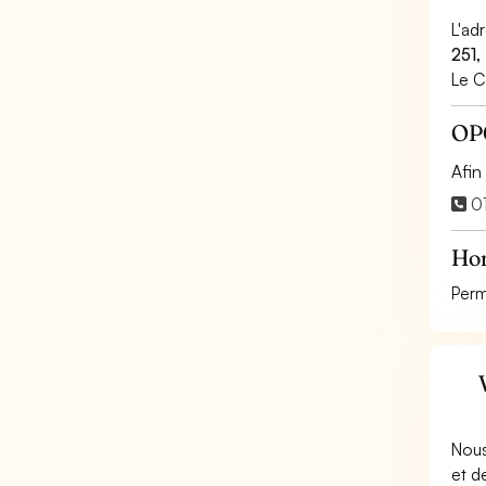
L'ad
251,
Le C
OP
Afin
01
Ho
Perm
Nous
et d