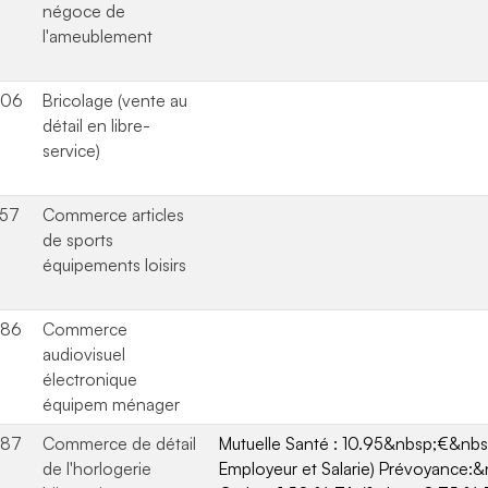
négoce de
l'ameublement
606
Bricolage (vente au
détail en libre-
service)
557
Commerce articles
de sports
équipements loisirs
686
Commerce
audiovisuel
électronique
équipem ménager
487
Commerce de détail
Mutuelle Santé : 10.95&nbsp;€&nbs
de l'horlogerie
Employeur et Salarie) Prévoyance:&