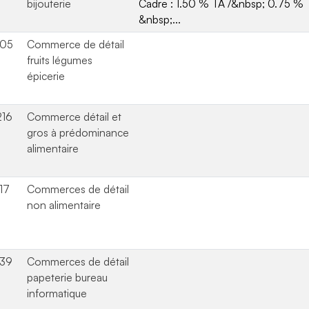
bijouterie
Cadre : 1.50 % TA /&nbsp; 0.75 %
&nbsp;...
505
Commerce de détail
fruits légumes
épicerie
216
Commerce détail et
gros à prédominance
alimentaire
17
Commerces de détail
non alimentaire
539
Commerces de détail
papeterie bureau
informatique