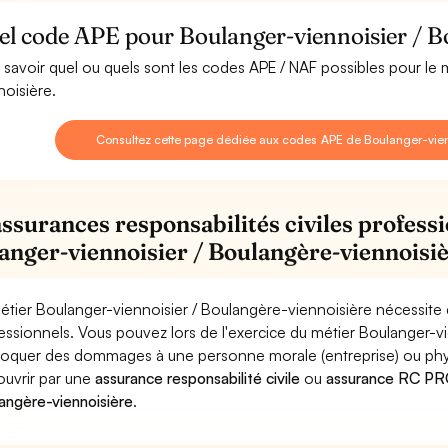
el code APE pour Boulanger-viennoisier / B
 savoir quel ou quels sont les codes APE / NAF possibles pour le
noisière.
Consultez cette page dédiée aux codes APE de Boulanger-vien
assurances responsabilités civiles professi
anger-viennoisier / Boulangère-viennoisi
étier Boulanger-viennoisier / Boulangère-viennoisière nécessite 
essionnels. Vous pouvez lors de l'exercice du métier Boulanger-v
oquer des dommages à une personne morale (entreprise) ou physiqu
ouvrir par une
assurance responsabilité civile
ou
assurance RC PRO 
angère-viennoisière
.