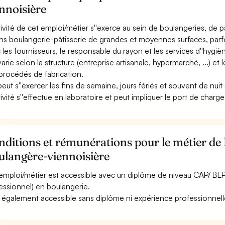
nnoisière
ctivité de cet emploi/métier s''exerce au sein de boulangeries, de pâ
ns boulangerie-pâtisserie de grandes et moyennes surfaces, parfoi
 les fournisseurs, le responsable du rayon et les services d''hygiè
varie selon la structure (entreprise artisanale, hypermarché, ...) et 
procédés de fabrication.
peut s''exercer les fins de semaine, jours fériés et souvent de nuit (
ctivité s''effectue en laboratoire et peut impliquer le port de char
ditions et rémunérations pour le métier de
ulangère-viennoisière
emploi/métier est accessible avec un diplôme de niveau CAP/ BEP
essionnel) en boulangerie.
st également accessible sans diplôme ni expérience professionnell