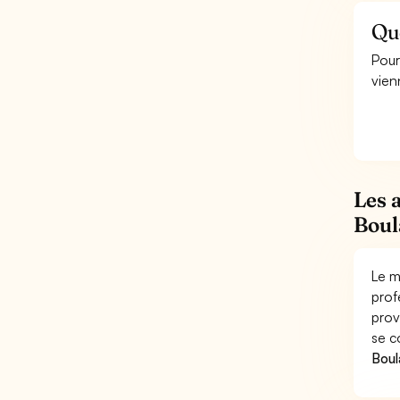
Qu
Pour
vien
Les 
Boul
Le m
prof
prov
se c
Boul