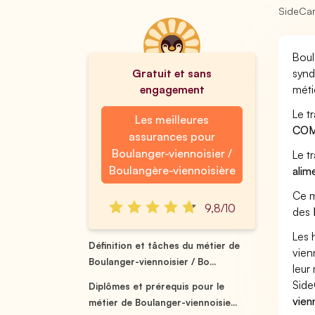
SideCa
Boul
Gratuit et sans
synd
engagement
méti
Le t
Les meilleures
COM
assurances pour
Boulanger-viennoisier /
Le t
Boulangère-viennoisière
alim
Ce m
9,8/10
des
Les 
Définition et tâches du métier de
vien
Boulanger-viennoisier / Bo...
leur 
Side
Diplômes et prérequis pour le
vien
métier de Boulanger-viennoisie...