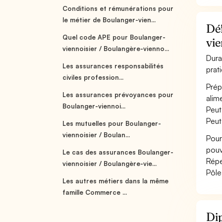
Conditions et rémunérations pour
le métier de Boulanger-vien...
Déf
Quel code APE pour Boulanger-
vie
viennoisier / Boulangère-vienno...
Dura
Les assurances responsabilités
prat
civiles profession...
Prép
Les assurances prévoyances pour
alim
Boulanger-viennoi...
Peut
Peut
Les mutuelles pour Boulanger-
viennoisier / Boulan...
Pour
pouv
Le cas des assurances Boulanger-
Répe
viennoisier / Boulangère-vie...
Pôle
Les autres métiers dans la même
famille Commerce ...
Dip