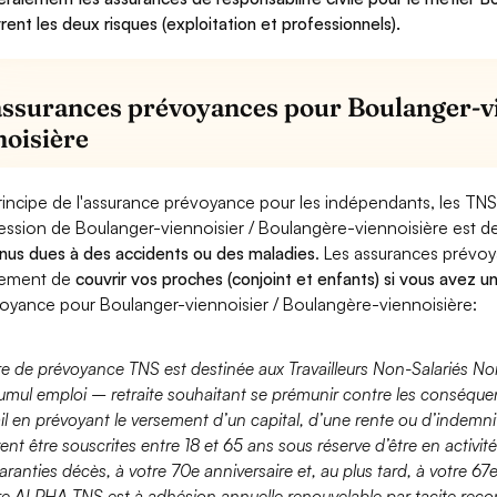
rent les deux risques (exploitation et professionnels).
assurances prévoyances pour Boulanger-vi
noisière
rincipe de l'assurance prévoyance pour les indépendants, les TNS
ession de Boulanger-viennoisier / Boulangère-viennoisière est d
nus dues à des accidents ou des maladies
. Les assurances prévo
lement de
couvrir vos proches (conjoint et enfants) si vous avez u
oyance pour Boulanger-viennoisier / Boulangère-viennoisière:
fre de prévoyance TNS est destinée aux Travailleurs Non-Salariés No
umul emploi – retraite souhaitant se prémunir contre les conséquen
ail en prévoyant le versement d’un capital, d’une rente ou d’indemnit
ent être souscrites entre 18 et 65 ans sous réserve d’être en activi
aranties décès, à votre 70e anniversaire et, au plus tard, à votre 67e
fre ALPHA TNS est à adhésion annuelle renouvelable par tacite recon