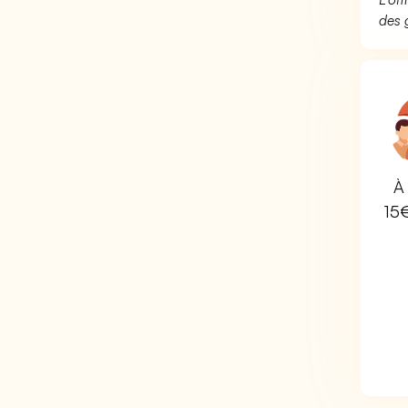
des 
À 
15