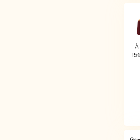
À 
15
Géné