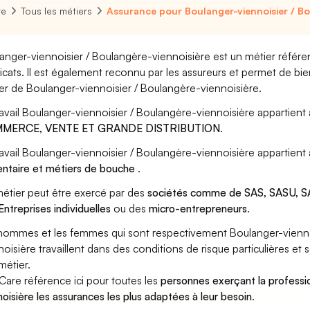
re
Tous les métiers
Assurance pour Boulanger-viennoisier / Bo
anger-viennoisier / Boulangère-viennoisière est un métier référe
icats. Il est également reconnu par les assureurs et permet de bi
er de Boulanger-viennoisier / Boulangère-viennoisière.
ravail Boulanger-viennoisier / Boulangère-viennoisière appartient 
MERCE, VENTE ET GRANDE DISTRIBUTION
.
ravail Boulanger-viennoisier / Boulangère-viennoisière appartient
entaire et métiers de bouche
.
étier peut être exercé par des
sociétés comme de SAS, SASU, SA
Entreprises individuelles
ou des
micro-entrepreneurs
.
hommes et les femmes qui sont respectivement Boulanger-vienno
noisière travaillent dans des conditions de risque particulières e
métier.
Care référence ici pour toutes les
personnes exerçant la professi
noisière les assurances les plus adaptées à leur besoin
.