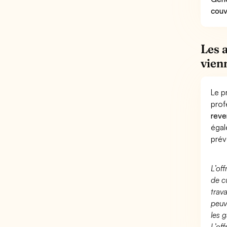
couv
Les 
vien
Le p
prof
reve
éga
prév
L’of
de c
trav
peuv
les g
L’of