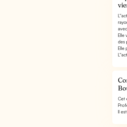
vie
L''a
rayo
avec
Elle 
des 
Elle 
L''a
Con
Bo
Cet 
Prof
Il e