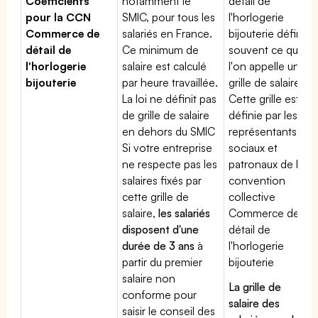
Coefficients
notamment le
détail de
pour la CCN
SMIC, pour tous les
l'horlogerie
Commerce de
salariés en France.
bijouterie définit
détail de
Ce minimum de
souvent ce que
l'horlogerie
salaire est calculé
l'on appelle une
bijouterie
par heure travaillée.
grille de salaires.
La loi ne définit pas
Cette grille est
de grille de salaire
définie par les
en dehors du SMIC
représentants
Si votre entreprise
sociaux et
ne respecte pas les
patronaux de la
salaires fixés par
convention
cette grille de
collective
salaire,
les salariés
Commerce de
disposent d'une
détail de
durée de 3 ans
à
l'horlogerie
partir du premier
bijouterie
salaire non
La grille de
conforme pour
salaire des
saisir le conseil des