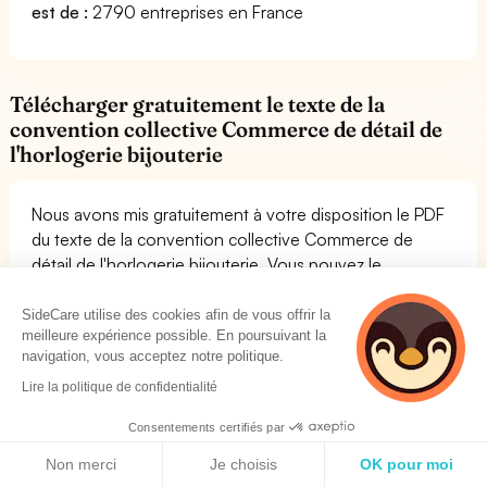
est de :
2790 entreprises en France
Télécharger gratuitement le texte de la
convention collective Commerce de détail de
l'horlogerie bijouterie
Nous avons mis gratuitement à votre disposition le PDF
du texte de la convention collective Commerce de
détail de l'horlogerie bijouterie. Vous pouvez le
consulter librement. Cela vous permettra de lire
l'ensemble des dispositions de la convention collective.
SideCare utilise des cookies afin de vous offrir la
meilleure expérience possible. En poursuivant la
Si vous avez besoin de conseils pour comprendre les
navigation, vous acceptez notre politique.
mutuelles compatibles avec la convention collective
Commerce de détail de l'horlogerie bijouterie, vous
Lire la politique de confidentialité
pouvez nous contacter. Vous pouvez retrouver le PDF
Consentements certifiés par
de la convention collective IDCC 1487 en suivant le lien
Politique de cookies
suivant :
Voir Légifrance
Non merci
Je choisis
OK pour moi