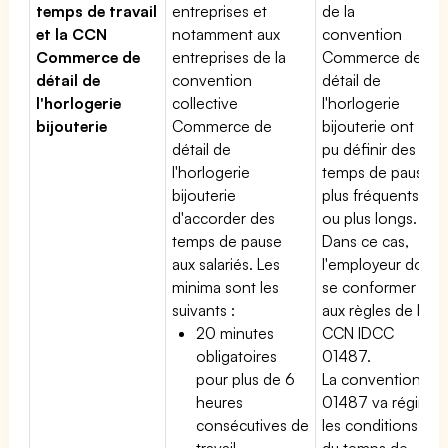
temps de travail
entreprises et
de la
et la CCN
notamment aux
convention
Commerce de
entreprises de la
Commerce de
détail de
convention
détail de
l'horlogerie
collective
l'horlogerie
bijouterie
Commerce de
bijouterie ont
détail de
pu définir des
l'horlogerie
temps de pause
bijouterie
plus fréquents
d'accorder des
ou plus longs.
temps de pause
Dans ce cas,
aux salariés. Les
l'employeur doit
minima sont les
se conformer
suivants :
aux règles de la
20 minutes
CCN IDCC
obligatoires
01487.
pour plus de 6
La convention
heures
01487 va régir
consécutives de
les conditions
travail
du temps de