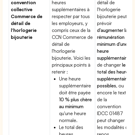
convention
heures
détail de
collective
supplémentaires à
l'horlogerie
Commerce de
respecter par tous
bijouterie peut
détail de
les employeurs, y
prévoir
l'horlogerie
compris ceux de la
d'augmenter la
bijouterie
CCN Commerce de
rémunération
détail de
minimum d'une
l'horlogerie
heure
bijouterie. Voici les
supplémentaire
,
principaux points à
de changer
le
retenir :
total des heures
Une heure
supplémentaires
supplémentaire
possibles
, ou
doit être payée
encore le texte
10 % plus chère
de la
au minimum
convention
qu'une heure
IDCC 01487
normale.
peut changer
Le total des
les modalités du
heures
repos