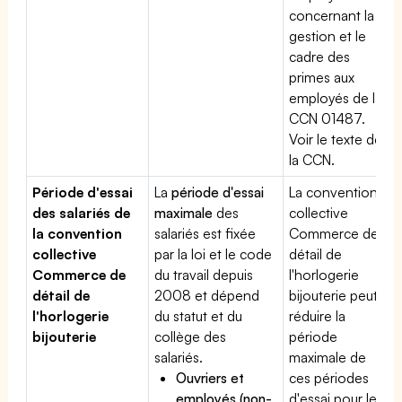
concernant la
gestion et le
cadre des
primes aux
employés de la
CCN 01487.
Voir le texte de
la CCN.
Période d'essai
La
période d'essai
La convention
des salariés de
maximale
des
collective
la convention
salariés est fixée
Commerce de
collective
par la loi et le code
détail de
Commerce de
du travail depuis
l'horlogerie
détail de
2008 et dépend
bijouterie peut
l'horlogerie
du statut et du
réduire la
bijouterie
collège des
période
salariés.
maximale de
Ouvriers et
ces périodes
employés (non-
d'essai pour les