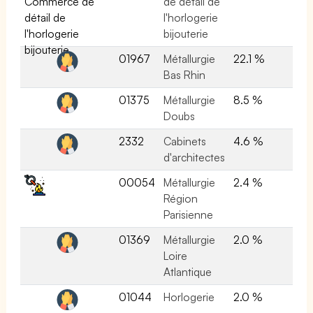
de détail de
l'horlogerie
bijouterie
01967
Métallurgie
22.1 %
Bas Rhin
01375
Métallurgie
8.5 %
Doubs
2332
Cabinets
4.6 %
d'architectes
00054
Métallurgie
2.4 %
Région
Parisienne
01369
Métallurgie
2.0 %
Loire
Atlantique
01044
Horlogerie
2.0 %