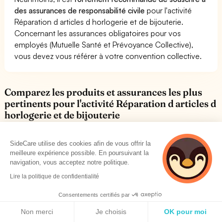
des assurances de responsabilité civile
pour l'activité
Réparation d articles d horlogerie et de bijouterie.
Concernant les assurances obligatoires pour vos
employés (Mutuelle Santé et Prévoyance Collective),
vous devez vous référer à votre convention collective.
Comparez les produits et assurances les plus
pertinents pour l'activité Réparation d articles d
horlogerie et de bijouterie
SideCare utilise des cookies afin de vous offrir la
Mutuelles santé
meilleure expérience possible. En poursuivant la
Trouvez la mutuelle faite pour vous et vos employés
navigation, vous acceptez notre politique.
Lire la politique de confidentialité
Consentements certifiés par
Politique de cookies
Assurances Responsabilité civile
Non merci
Je choisis
OK pour moi
Trouver votre assurance RC PRO en 2 minutes.