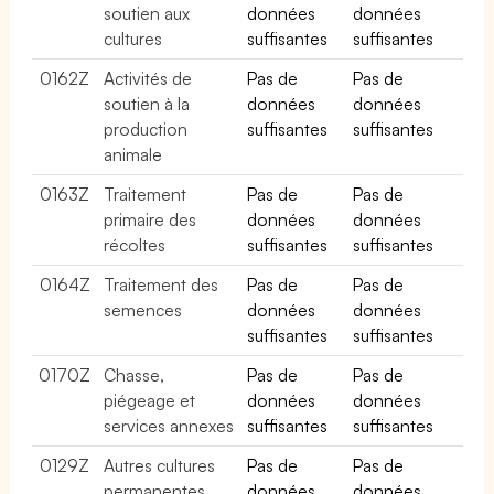
soutien aux
données
données
cultures
suffisantes
suffisantes
0162Z
Activités de
Pas de
Pas de
soutien à la
données
données
production
suffisantes
suffisantes
animale
0163Z
Traitement
Pas de
Pas de
primaire des
données
données
récoltes
suffisantes
suffisantes
0164Z
Traitement des
Pas de
Pas de
semences
données
données
suffisantes
suffisantes
0170Z
Chasse,
Pas de
Pas de
piégeage et
données
données
services annexes
suffisantes
suffisantes
0129Z
Autres cultures
Pas de
Pas de
permanentes
données
données